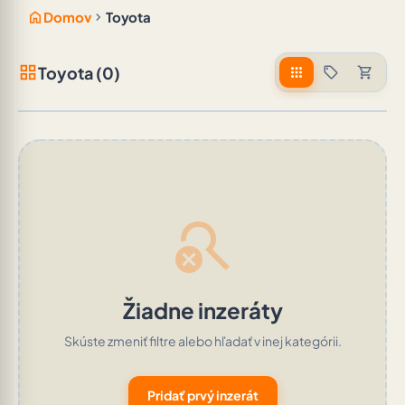
home
chevron_right
Domov
Toyota
grid_view
Toyota (0)
apps
sell
shopping_cart
search_off
Žiadne inzeráty
Skúste zmeniť filtre alebo hľadať v inej kategórii.
Pridať prvý inzerát