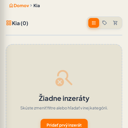
home
chevron_right
Domov
Kia
grid_view
Kia (0)
apps
sell
shopping_cart
search_off
Žiadne inzeráty
Skúste zmeniť filtre alebo hľadať v inej kategórii.
Pridať prvý inzerát