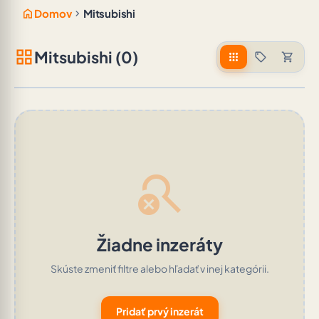
home
chevron_right
Domov
Mitsubishi
grid_view
Mitsubishi (0)
apps
sell
shopping_cart
search_off
Žiadne inzeráty
Skúste zmeniť filtre alebo hľadať v inej kategórii.
Pridať prvý inzerát