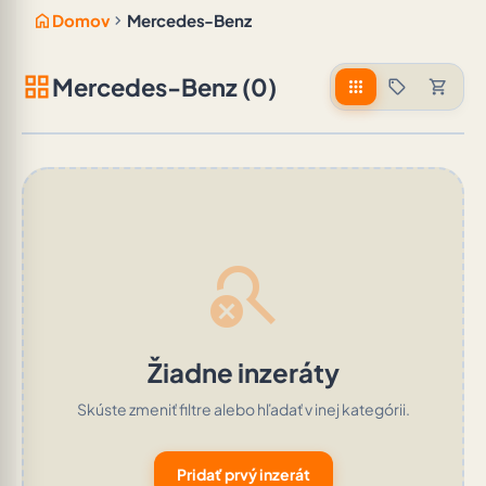
home
chevron_right
Domov
Mercedes-Benz
grid_view
Mercedes-Benz (0)
apps
sell
shopping_cart
search_off
Žiadne inzeráty
Skúste zmeniť filtre alebo hľadať v inej kategórii.
Pridať prvý inzerát