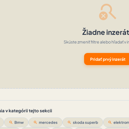
search_off
Žiadne inzerá
Skúste zmeniť filtre alebo hľadať v i
Pridať prvý inzerát
a v kategórii tejto sekcii
search
Bmw
search
mercedes
search
skoda superb
search
elektrom