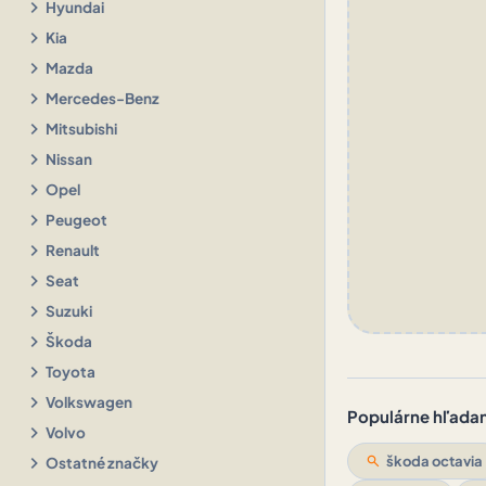
chevron_right
Hyundai
chevron_right
Kia
chevron_right
Mazda
chevron_right
Mercedes-Benz
chevron_right
Mitsubishi
chevron_right
Nissan
chevron_right
Opel
chevron_right
Peugeot
chevron_right
Renault
chevron_right
Seat
chevron_right
Suzuki
chevron_right
Škoda
chevron_right
Toyota
chevron_right
Volkswagen
Populárne hľadani
chevron_right
Volvo
chevron_right
search
škoda octavia
Ostatné značky