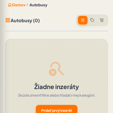
home
chevron_right
Domov
Autobusy
grid_view
Autobusy (0)
apps
sell
shopping_cart
search_off
Žiadne inzeráty
Skúste zmeniť filtre alebo hľadať v inej kategórii.
Pridať prvý inzerát