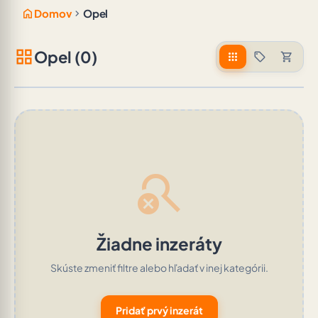
home
chevron_right
Domov
Opel
grid_view
Opel (0)
apps
sell
shopping_cart
search_off
Žiadne inzeráty
Skúste zmeniť filtre alebo hľadať v inej kategórii.
Pridať prvý inzerát