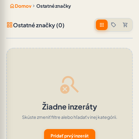
home
chevron_right
Domov
Ostatné značky
grid_view
Ostatné značky (0)
apps
sell
shopping_cart
search_off
Žiadne inzeráty
Skúste zmeniť filtre alebo hľadať v inej kategórii.
Pridať prvý inzerát