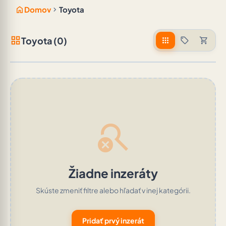
home
chevron_right
Domov
Toyota
grid_view
Toyota (0)
apps
sell
shopping_cart
search_off
Žiadne inzeráty
Skúste zmeniť filtre alebo hľadať v inej kategórii.
Pridať prvý inzerát