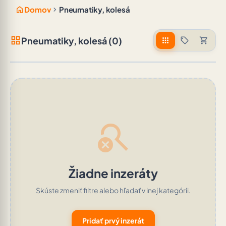
home
chevron_right
Domov
Pneumatiky, kolesá
grid_view
Pneumatiky, kolesá (0)
apps
sell
shopping_cart
search_off
Žiadne inzeráty
Skúste zmeniť filtre alebo hľadať v inej kategórii.
Pridať prvý inzerát