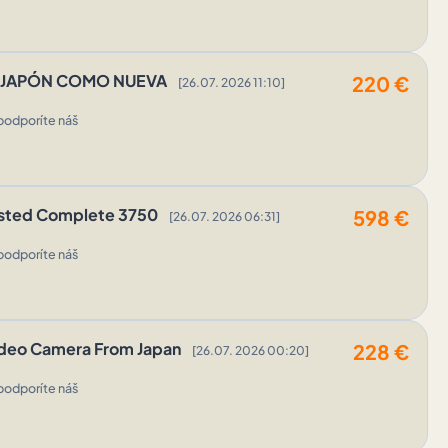
 de JAPÓN COMO NUEVA
220
€
[26.07. 2026 11:10]
podporíte náš
ested Complete 3750
598
€
[26.07. 2026 06:31]
podporíte náš
Video Camera From Japan
228
€
[26.07. 2026 00:20]
podporíte náš