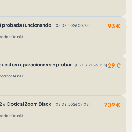
8 probada funcionando
93
€
[05.08. 2026 00:25]
podporíte náš
epuestos reparaciones sin probar
29
€
[03.08. 2026 11:15]
podporíte náš
.2x Optical Zoom Black
709
€
[03.08. 2026 09:05]
podporíte náš