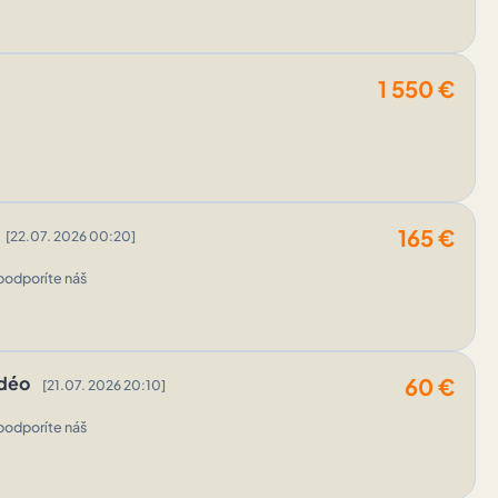
1 550
€
165
€
[22.07. 2026 00:20]
podporíte náš
idéo
60
€
[21.07. 2026 20:10]
podporíte náš