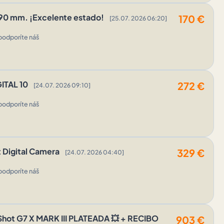
-90 mm. ¡Excelente estado!
170
€
[25.07. 2026 06:20]
podporíte náš
GITAL 10
272
€
[24.07. 2026 09:10]
podporíte náš
Digital Camera
329
€
[24.07. 2026 04:40]
podporíte náš
t G7 X MARK III PLATEADA 💥 + RECIBO
903
€