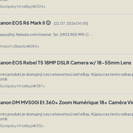
Európsky trh (eBay)
304x
n
visibility
anon EOS R6 Mark II 🙂
[22.07. 2026 04:05]
epoužitý.Nebolo s ním fotené. Tel. 0903 905 995 🙂 ...
Import z Bazošu
284x
n
visibility
anon EOS Rebel T5 18MP DSLR Camera w/ 18-55mm Lens
ento produkt je dostupný cez celosvetovú sieť eBay. Kúpou cez tento odkaz 
ortál.
Európsky trh (eBay)
387x
n
visibility
anon DM MV500i Et 360x Zoom Numérique 18x Caméra V
ento produkt je dostupný cez celosvetovú sieť eBay. Kúpou cez tento odkaz 
ortál.
Európsky trh (eBay)
312x
n
visibility