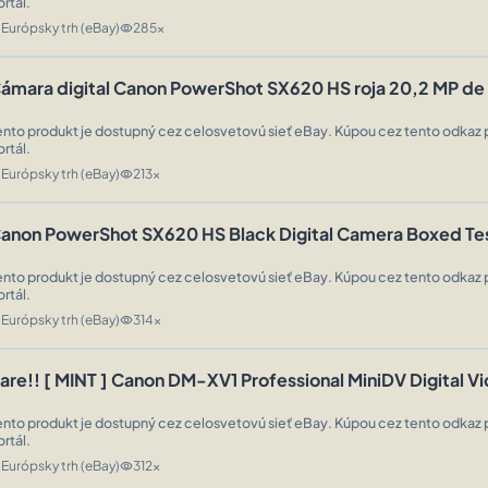
ortál.
Európsky trh (eBay)
285x
n
visibility
ámara digital Canon PowerShot SX620 HS roja 20,2 MP
ento produkt je dostupný cez celosvetovú sieť eBay. Kúpou cez tento odkaz 
ortál.
Európsky trh (eBay)
213x
n
visibility
anon PowerShot SX620 HS Black Digital Camera Boxed T
ento produkt je dostupný cez celosvetovú sieť eBay. Kúpou cez tento odkaz 
ortál.
Európsky trh (eBay)
314x
n
visibility
are!! [ MINT ] Canon DM-XV1 Professional MiniDV Digital 
ento produkt je dostupný cez celosvetovú sieť eBay. Kúpou cez tento odkaz 
ortál.
Európsky trh (eBay)
312x
n
visibility