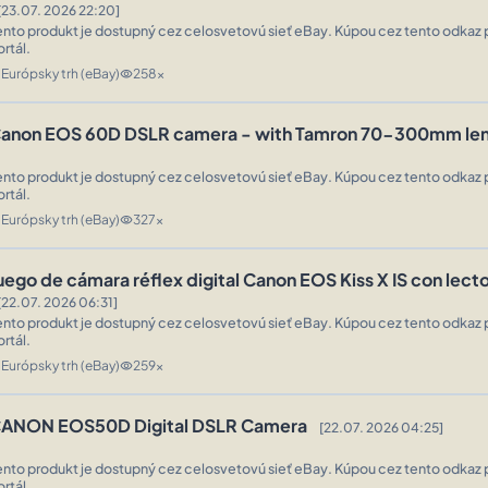
[23.07. 2026 22:20]
ento produkt je dostupný cez celosvetovú sieť eBay. Kúpou cez tento odkaz 
ortál.
Európsky trh (eBay)
258x
n
visibility
anon EOS 60D DSLR camera - with Tamron 70-300mm len
ento produkt je dostupný cez celosvetovú sieť eBay. Kúpou cez tento odkaz 
ortál.
Európsky trh (eBay)
327x
n
visibility
uego de cámara réflex digital Canon EOS Kiss X IS con lecto
[22.07. 2026 06:31]
ento produkt je dostupný cez celosvetovú sieť eBay. Kúpou cez tento odkaz 
ortál.
Európsky trh (eBay)
259x
n
visibility
ANON EOS50D Digital DSLR Camera
[22.07. 2026 04:25]
ento produkt je dostupný cez celosvetovú sieť eBay. Kúpou cez tento odkaz 
ortál.