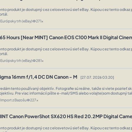
ento produkt je dostupný cez celosvetovú sieť eBay. Kúpou cez tento odkaz 
ortál.
Európsky trh (eBay)
271x
n
visibility
65 Hours [Near MINT] Canon EOS C100 Mark II Digital Ci
ento produkt je dostupný cez celosvetovú sieť eBay. Kúpou cez tento odkaz 
ortál.
Európsky trh (eBay)
281x
n
visibility
igma 16mm f/1,4 DC DN Canon - M
[27.07. 2026 03:20]
redám tento používaný objektív. Fotografie sú reálne, takže si viete pozrieť s
bjektívu. Pre viac informácií píšte e-mail/SMS alebo volajte(som dostupný t
Možnosť dokúpenia aj iných objektívov alebo fotoaparátov, pozrite ...
Import z Bazošu
227x
n
visibility
INT Canon PowerShot SX620 HS Red 20.2MP Digital Cam
ento produkt je dostupný cez celosvetovú sieť eBay. Kúpou cez tento odkaz 