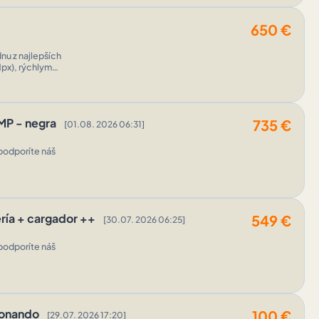
650
€
nu z najlepších
px), rýchlym
 MP - negra
735
€
[01.08. 2026 06:31]
podporíte náš
ería + cargador ++
549
€
[30.07. 2026 06:25]
podporíte náš
cionando
100
€
[29.07. 2026 17:20]