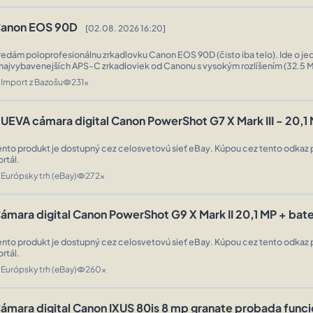
anon EOS 90D
[02.08. 2026 16:20]
redám poloprofesionálnu zrkadlovku Canon EOS 90D (čisto iba telo). Ide o jed
 najvybavenejších APS-C zrkadloviek od Canonu s vysokým rozlíšením (32.5 M
ériovým snímaním (10 sn./s) a perfektným 4K videom. Ideálna voľba pr ...
Import z Bazošu
231x
n
visibility
UEVA cámara digital Canon PowerShot G7 X Mark III - 20,1
ento produkt je dostupný cez celosvetovú sieť eBay. Kúpou cez tento odkaz 
ortál.
Európsky trh (eBay)
272x
n
visibility
ámara digital Canon PowerShot G9 X Mark II 20,1 MP + bat
ento produkt je dostupný cez celosvetovú sieť eBay. Kúpou cez tento odkaz 
ortál.
Európsky trh (eBay)
260x
n
visibility
ámara digital Canon IXUS 80is 8 mp granate probada fun