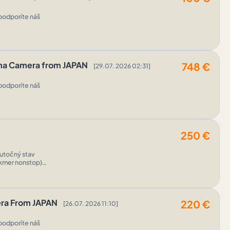
podporíte náš
nema Camera from JAPAN
748
€
[29.07. 2026 02:31]
podporíte náš
250
€
kutočný stav
akmer nonstop).
era From JAPAN
220
€
[26.07. 2026 11:10]
podporíte náš