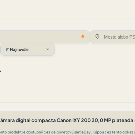
location_on
mic
expand_more
sort
Najnovšie
o
ámara digital compacta Canon IXY 200 20,0 MP platead
ento produkt je dostupný cez celosvetovú sieť eBay. Kúpou cez tento odkaz 