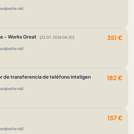
podporíte náš
s - Works Great
351
€
[23.07. 2026 06:20]
podporíte náš
r de transferencia de teléfono inteligen
182
€
podporíte náš
157
€
podporíte náš