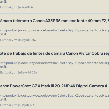
ortál.
Európsky trh (eBay)
0x
n
visibility
ámara telémetro Canon A35F 35 mm con lente 40 mm F2,
ento produkt je dostupný cez celosvetovú sieť eBay. Kúpou cez tento odkaz 
ortál.
Európsky trh (eBay)
265x
n
visibility
ote de trabajo de lentes de cámara Canon Vivitar Cobra r
ento produkt je dostupný cez celosvetovú sieť eBay. Kúpou cez tento odkaz 
ortál.
Európsky trh (eBay)
203x
n
visibility
anon PowerShot G7 X Mark III 20.2MP 4K Digital Camera 4
ento produkt je dostupný cez celosvetovú sieť eBay. Kúpou cez tento odkaz 
ortál.
Európsky trh (eBay)
193x
n
visibility