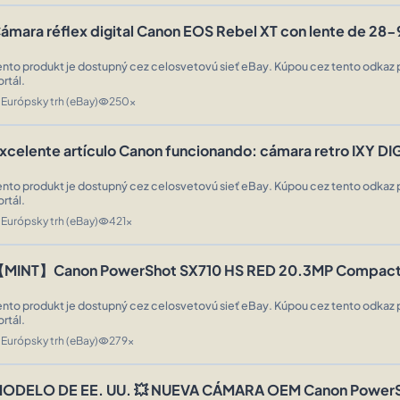
ámara réflex digital Canon EOS Rebel XT con lente de 28
ento produkt je dostupný cez celosvetovú sieť eBay. Kúpou cez tento odkaz 
ortál.
Európsky trh (eBay)
250x
n
visibility
xcelente artículo Canon funcionando: cámara retro IXY DI
ento produkt je dostupný cez celosvetovú sieť eBay. Kúpou cez tento odkaz 
ortál.
Európsky trh (eBay)
421x
n
visibility
MINT】Canon PowerShot SX710 HS RED 20.3MP Compact 
ento produkt je dostupný cez celosvetovú sieť eBay. Kúpou cez tento odkaz 
ortál.
Európsky trh (eBay)
279x
n
visibility
ODELO DE EE. UU. 💥 NUEVA CÁMARA OEM Canon PowerSho