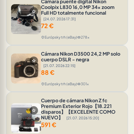
Cámara puente digital Nikon
Coolpix L830 16,0 MP 34x zoom
star
Full HD totalmente funcional
[24.07. 2026 17:31]
72
€
Európsky trh (eBay)
278x
location_on
visibility
Cámara Nikon D3500 24,2 MP solo
cuerpo DSLR - negra
star
[21.07. 2026 22:15]
88
€
Európsky trh (eBay)
301x
location_on
visibility
Cuerpo de cámara Nikon Z fc
Premium Exterior Rojo【18.221
star
disparos】【EXCELENTE COMO
NUEVO】
[21.07. 2026 15:20]
591
€