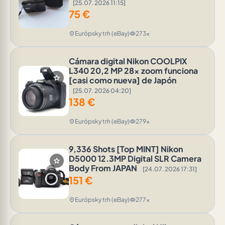
[25.07. 2026 11:15]
75
€
Európsky trh (eBay)
273x
location_on
visibility
Cámara digital Nikon COOLPIX
L340 20,2 MP 28x zoom funciona
star
[casi como nueva] de Japón
[25.07. 2026 04:20]
138
€
Európsky trh (eBay)
279x
location_on
visibility
9,336 Shots [Top MINT] Nikon
D5000 12.3MP Digital SLR Camera
star
Body From JAPAN
[24.07. 2026 17:31]
151
€
Európsky trh (eBay)
277x
location_on
visibility