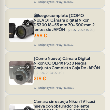
Európsky trh (eBay)
305x
location_on
visibility
🎦Juego completo [COMO
NUEVO] Cámara digital Nikon
star
D5300 18-55 mm 70-300 mm 2
lentes de JAPÓN
[21.07. 2026 15:20]
399
€
Európsky trh (eBay)
303x
location_on
visibility
[Como Nuevo] Cámara Digital
Nikon COOLPIX P330 Negra
star
Conjunto Completo Caja De JAPÓN
[21.07. 2026 02:40]
219
€
Európsky trh (eBay)
380x
location_on
visibility
Cámara sin espejo Nikon 1 V1 casi
nueva con obturador de lente
star