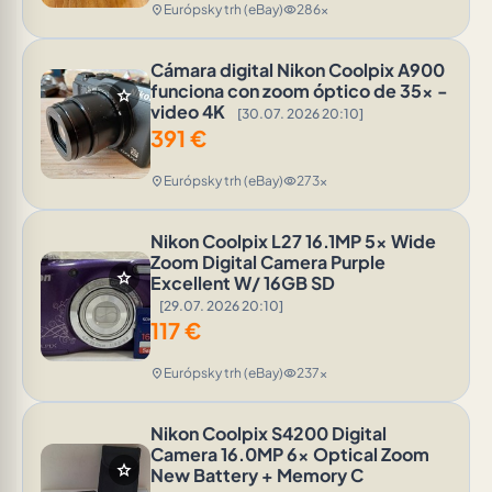
Európsky trh (eBay)
286x
location_on
visibility
Cámara digital Nikon Coolpix A900
funciona con zoom óptico de 35x -
star
video 4K
[30.07. 2026 20:10]
391
€
Európsky trh (eBay)
273x
location_on
visibility
Nikon Coolpix L27 16.1MP 5x Wide
Zoom Digital Camera Purple
star
Excellent W/ 16GB SD
[29.07. 2026 20:10]
117
€
Európsky trh (eBay)
237x
location_on
visibility
Nikon Coolpix S4200 Digital
Camera 16.0MP 6x Optical Zoom
star
New Battery + Memory C