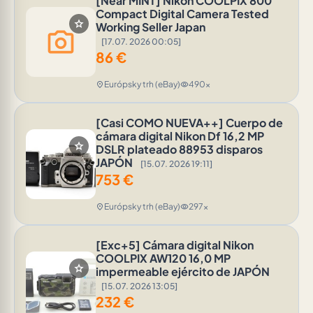
[Near MINT] Nikon COOLPIX 800
Compact Digital Camera Tested
star
Working Seller Japan
photo_camera
[17.07. 2026 00:05]
86
€
Európsky trh (eBay)
490x
location_on
visibility
[Casi COMO NUEVA++] Cuerpo de
cámara digital Nikon Df 16,2 MP
star
DSLR plateado 88953 disparos
JAPÓN
[15.07. 2026 19:11]
753
€
Európsky trh (eBay)
297x
location_on
visibility
[Exc+5] Cámara digital Nikon
COOLPIX AW120 16,0 MP
star
impermeable ejército de JAPÓN
[15.07. 2026 13:05]
232
€