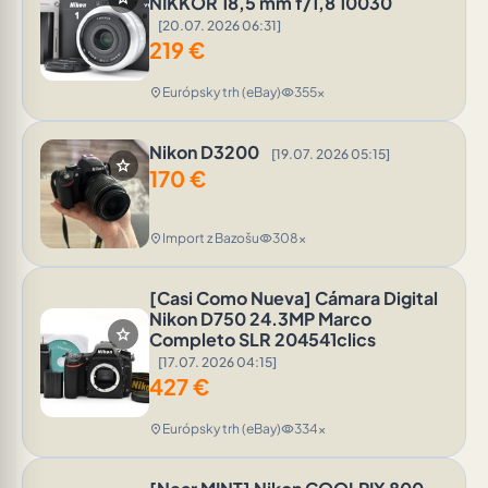
NIKKOR 18,5 mm f/1,8 10030
[20.07. 2026 06:31]
219
€
Európsky trh (eBay)
355x
location_on
visibility
Nikon D3200
[19.07. 2026 05:15]
star
170
€
Import z Bazošu
308x
location_on
visibility
[Casi Como Nueva] Cámara Digital
Nikon D750 24.3MP Marco
star
Completo SLR 204541clics
[17.07. 2026 04:15]
427
€
Európsky trh (eBay)
334x
location_on
visibility