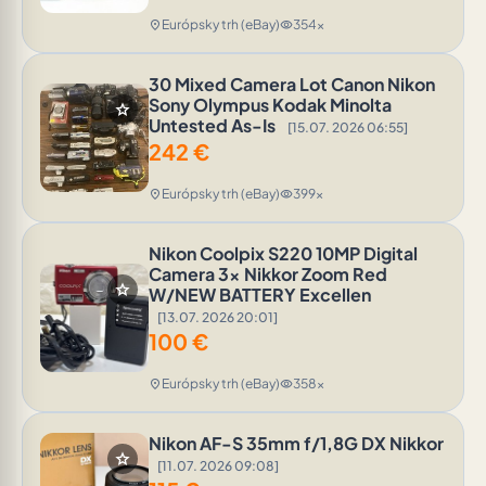
Európsky trh (eBay)
354x
location_on
visibility
30 Mixed Camera Lot Canon Nikon
Sony Olympus Kodak Minolta
star
Untested As-Is
[15.07. 2026 06:55]
242
€
Európsky trh (eBay)
399x
location_on
visibility
Nikon Coolpix S220 10MP Digital
Camera 3x Nikkor Zoom Red
star
W/NEW BATTERY Excellen
[13.07. 2026 20:01]
100
€
Európsky trh (eBay)
358x
location_on
visibility
Nikon AF-S 35mm f/1,8G DX Nikkor
star
[11.07. 2026 09:08]