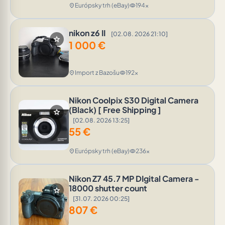
Európsky trh (eBay)
194x
location_on
visibility
nikon z6 II
[02.08. 2026 21:10]
star
1 000
€
Import z Bazošu
192x
location_on
visibility
Nikon Coolpix S30 Digital Camera
(Black) [ Free Shipping ]
star
[02.08. 2026 13:25]
55
€
Európsky trh (eBay)
236x
location_on
visibility
Nikon Z7 45.7 MP DIgital Camera -
18000 shutter count
star
[31.07. 2026 00:25]
807
€