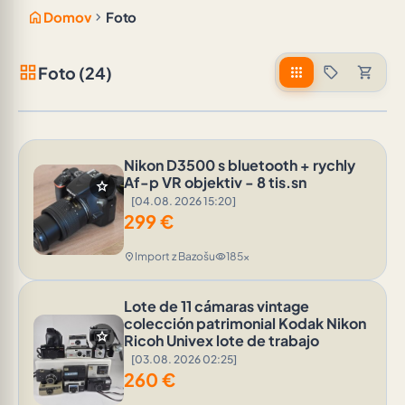
home
chevron_right
Domov
Foto
grid_view
Foto (24)
apps
sell
shopping_cart
Nikon D3500 s bluetooth + rychly
Af-p VR objektiv - 8 tis.sn
star
[04.08. 2026 15:20]
299
€
Import z Bazošu
185x
location_on
visibility
Lote de 11 cámaras vintage
colección patrimonial Kodak Nikon
star
Ricoh Univex lote de trabajo
[03.08. 2026 02:25]
260
€