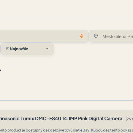
location_on
mic
expand_more
sort
Najnovšie
o
anasonic Lumix DMC-FS40 14.1MP Pink Digital Camera
[26.
ento produkt je dostupný cez celosvetovú sieť eBay. Kúpou cez tento odkaz 