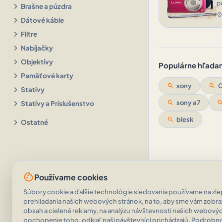
p
chevron_right
Brašne a púzdra
location_o
chevron_right
Dátové káble
chevron_right
Filtre
chevron_right
Nabíjačky
chevron_right
Objektívy
Populárne hľadani
chevron_right
Pamäťové karty
search
sony
search
chevron_right
Statívy
chevron_right
search
sony a7
sear
Statívy a Príslušenstvo
search
blesk
chevron_right
Ostatné
cookie
Používame cookies
Súbory cookie a ďalšie technológie sledovania používame na zlep
prehliadania našich webových stránok, na to, aby sme vám zobr
obsah a cielené reklamy, na analýzu návštevnosti našich webovýc
pochopenie toho, odkiaľ naši návštevníci prichádzajú. Podrobnos