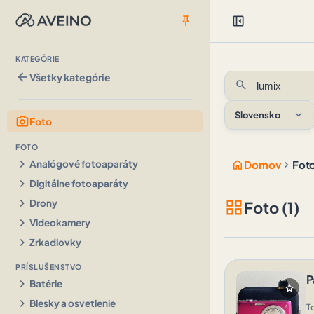
push_pin
left_panel_close
KATEGÓRIE
arrow_back
Všetky kategórie
search
expand_more
Slovensko
photo_camera
Foto
FOTO
chevron_right
home
chevron_right
Analógové fotoaparáty
Domov
Fot
chevron_right
Digitálne fotoaparáty
chevron_right
grid_view
Drony
Foto (1)
chevron_right
Videokamery
chevron_right
Zrkadlovky
PRÍSLUŠENSTVO
P
chevron_right
Batérie
star
chevron_right
Blesky a osvetlenie
T