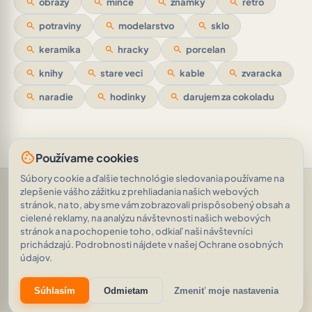
search
obrazy
search
mince
search
znamky
search
retro
search
potraviny
search
modelarstvo
search
sklo
search
keramika
search
hracky
search
porcelan
search
knihy
search
stare veci
search
kable
search
zvaracka
search
naradie
search
hodinky
search
darujem za cokoladu
cookie
Používame cookies
Súbory cookie a ďalšie technológie sledovania používame na
Pomoc a podpora
•
Otázky
•
Hodnotenia
•
Opýtajte sa AI
•
zlepšenie vášho zážitku z prehliadania našich webových
Podmienky používania
•
Ochrana osobných údajov
•
stránok, na to, aby sme vám zobrazovali prispôsobený obsah a
RSS Feed
cielené reklamy, na analýzu návštevnosti našich webových
© 2026
|
„Kocky sú hodené.“ Alea iacta est.
AVEINO
history_edu
stránok a na pochopenie toho, odkiaľ naši návštevníci
(Gaius Julius Caesar)
|
1.8.2
prichádzajú. Podrobnosti nájdete v našej Ochrane osobných
22 133 inzerátov
•
2 263 188 zobrazení
údajov.
eco
auto_awesome
Súhlasím
Odmietam
Zmeniť moje nastavenia
Znižujeme našu digitálnu uhlíkovú stopu.
Zistiť viac