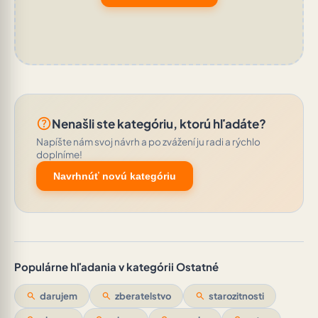
help_outline
Nenašli ste kategóriu, ktorú hľadáte?
Napíšte nám svoj návrh a po zvážení ju radi a rýchlo
doplníme!
Navrhnúť novú kategóriu
Populárne hľadania v kategórii Ostatné
search
darujem
search
zberatelstvo
search
starozitnosti