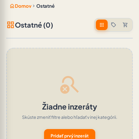
home
chevron_right
Domov
Ostatné
grid_view
Ostatné (0)
apps
sell
shopping_cart
search_off
Žiadne inzeráty
Skúste zmeniť filtre alebo hľadať v inej kategórii.
Pridať prvý inzerát