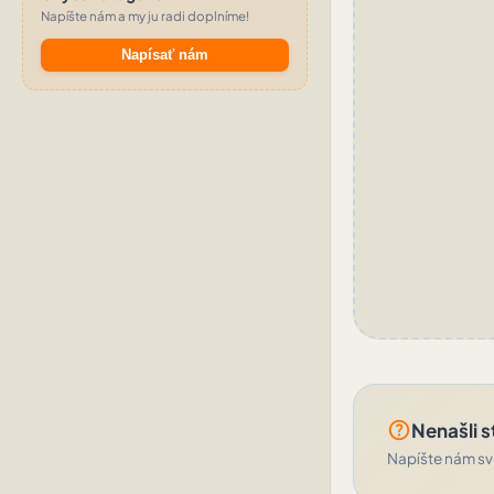
Napíšte nám a my ju radi doplníme!
Napísať nám
help_outline
Nenašli s
Napíšte nám svo