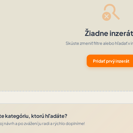
search_off
Žiadne inzerá
Skúste zmeniť filtre alebo hľadať v i
Pridať prvý inzerát
te kategóriu, ktorú hľadáte?
j návrh a po zvážení ju radi a rýchlo doplníme!