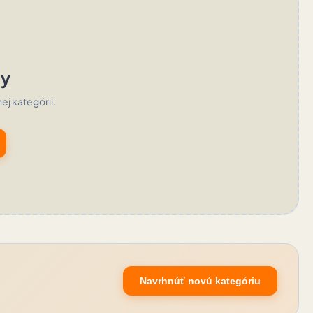
ty
nej kategórii.
Navrhnúť novú kategóriu