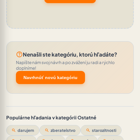
help_outline
Nenašli ste kategóriu, ktorú hľadáte?
Napíšte nám svoj návrh a po zvážení ju radi a rýchlo
doplníme!
Navrhnúť novú kategóriu
Populárne hľadania v kategórii Ostatné
search
darujem
search
zberatelstvo
search
starozitnosti