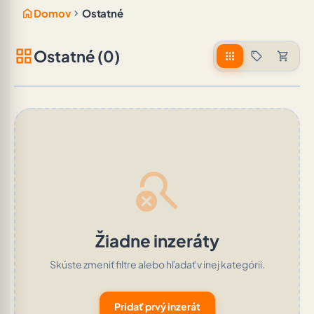
home
chevron_right
Domov
Ostatné
grid_view
Ostatné (0)
apps
sell
shopping_cart
search_off
Žiadne inzeráty
Skúste zmeniť filtre alebo hľadať v inej kategórii.
Pridať prvý inzerát