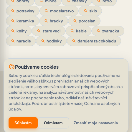
search
obrazy
search
mince
search
znamky
search
retro
search
potraviny
search
modelarstvo
search
sklo
search
keramika
search
hracky
search
porcelan
search
knihy
search
stare veci
search
kable
search
zvaracka
search
naradie
search
hodinky
search
darujem za cokoladu
cookie
Používame cookies
Súbory cookie a ďalšie technológie sledovania používame na
Pomoc a podpora
•
Otázky
•
Hodnotenia
•
Opýtajte sa AI
•
zlepšenie vášho zážitku z prehliadania našich webových
Podmienky používania
•
Ochrana osobných údajov
•
stránok, na to, aby sme vám zobrazovali prispôsobený obsah a
RSS Feed
cielené reklamy, na analýzu návštevnosti našich webových
© 2026
|
„Kocky sú hodené.“ Alea iacta est.
AVEINO
history_edu
stránok a na pochopenie toho, odkiaľ naši návštevníci
(Gaius Julius Caesar)
|
1.8.2
prichádzajú. Podrobnosti nájdete v našej Ochrane osobných
20 676 inzerátov
•
2 003 000 zobrazení
údajov.
eco
auto_awesome
Súhlasím
Odmietam
Zmeniť moje nastavenia
Znižujeme našu digitálnu uhlíkovú stopu.
Zistiť viac