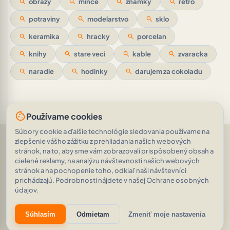
search
obrazy
search
mince
search
znamky
search
retro
search
potraviny
search
modelarstvo
search
sklo
search
keramika
search
hracky
search
porcelan
search
knihy
search
stare veci
search
kable
search
zvaracka
search
naradie
search
hodinky
search
darujem za cokoladu
cookie
Používame cookies
Súbory cookie a ďalšie technológie sledovania používame na
Pomoc a podpora
•
Otázky
•
Hodnotenia
•
Opýtajte sa AI
•
zlepšenie vášho zážitku z prehliadania našich webových
Podmienky používania
•
Ochrana osobných údajov
•
stránok, na to, aby sme vám zobrazovali prispôsobený obsah a
RSS Feed
cielené reklamy, na analýzu návštevnosti našich webových
© 2026
|
Inteligentná inzercia poháňaná AI
AVEINO
auto_awesome
stránok a na pochopenie toho, odkiaľ naši návštevníci
|
1.8.2
prichádzajú. Podrobnosti nájdete v našej Ochrane osobných
19 811 inzerátov
•
1 884 721 zobrazení
údajov.
eco
auto_awesome
Súhlasím
Odmietam
Zmeniť moje nastavenia
Znižujeme našu digitálnu uhlíkovú stopu.
Zistiť viac