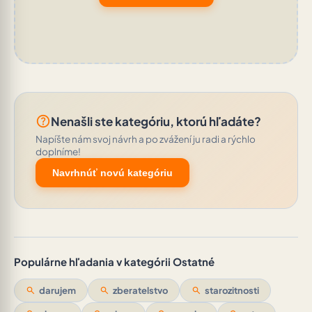
help_outline
Nenašli ste kategóriu, ktorú hľadáte?
Napíšte nám svoj návrh a po zvážení ju radi a rýchlo
doplníme!
Navrhnúť novú kategóriu
Populárne hľadania v kategórii Ostatné
search
darujem
search
zberatelstvo
search
starozitnosti