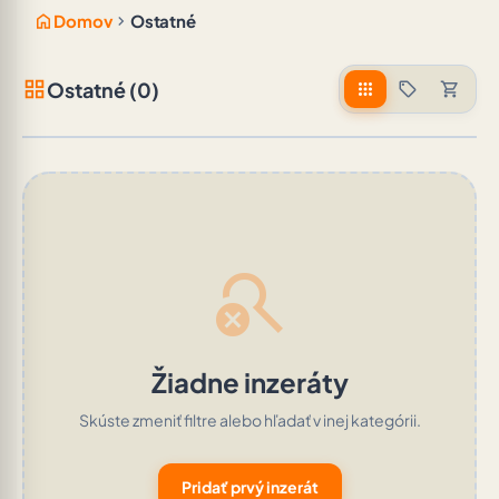
home
chevron_right
Domov
Ostatné
grid_view
Ostatné (0)
apps
sell
shopping_cart
search_off
Žiadne inzeráty
Skúste zmeniť filtre alebo hľadať v inej kategórii.
Pridať prvý inzerát