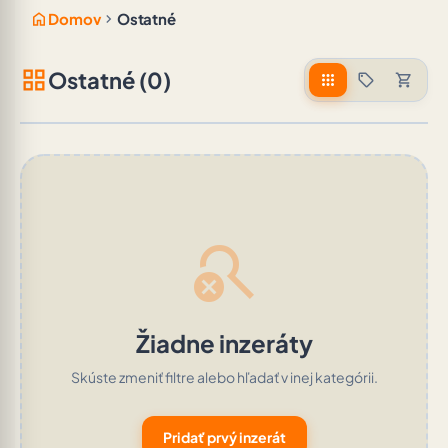
home
chevron_right
Domov
Ostatné
grid_view
Ostatné (0)
apps
sell
shopping_cart
search_off
Žiadne inzeráty
Skúste zmeniť filtre alebo hľadať v inej kategórii.
Pridať prvý inzerát