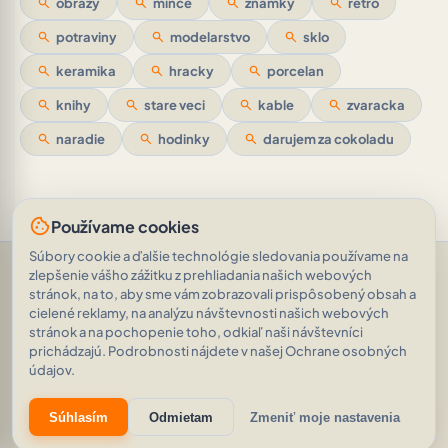
search
obrazy
search
mince
search
znamky
search
retro
search
potraviny
search
modelarstvo
search
sklo
search
keramika
search
hracky
search
porcelan
search
knihy
search
stare veci
search
kable
search
zvaracka
search
naradie
search
hodinky
search
darujem za cokoladu
cookie
Používame cookies
Súbory cookie a ďalšie technológie sledovania používame na
Pomoc a podpora
•
Otázky
•
Hodnotenia
•
Opýtajte sa AI
•
zlepšenie vášho zážitku z prehliadania našich webových
Podmienky používania
•
Ochrana osobných údajov
•
stránok, na to, aby sme vám zobrazovali prispôsobený obsah a
RSS Feed
cielené reklamy, na analýzu návštevnosti našich webových
© 2026
|
„Zvyk je majstrom všetkého.“
AVEINO
history_edu
stránok a na pochopenie toho, odkiaľ naši návštevníci
(Gaius Julius Caesar)
|
1.8.2
prichádzajú. Podrobnosti nájdete v našej Ochrane osobných
21 112 inzerátov
•
2 080 891 zobrazení
údajov.
eco
auto_awesome
Súhlasím
Odmietam
Zmeniť moje nastavenia
Znižujeme našu digitálnu uhlíkovú stopu.
Zistiť viac