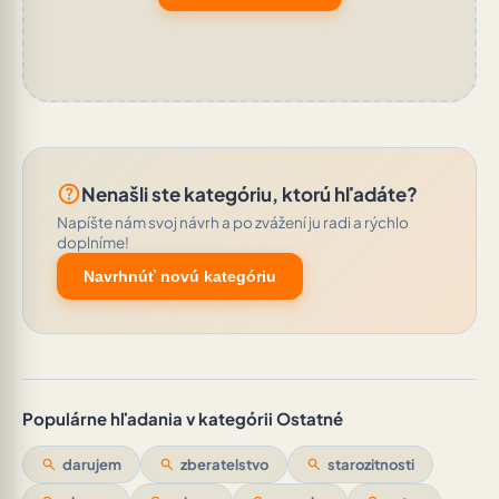
help_outline
Nenašli ste kategóriu, ktorú hľadáte?
Napíšte nám svoj návrh a po zvážení ju radi a rýchlo
doplníme!
Navrhnúť novú kategóriu
Populárne hľadania v kategórii Ostatné
search
darujem
search
zberatelstvo
search
starozitnosti