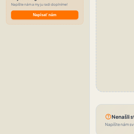
Napíšte nám a my ju radi doplníme!
Napísať nám
help_outline
Nenašli s
Napíšte nám svo