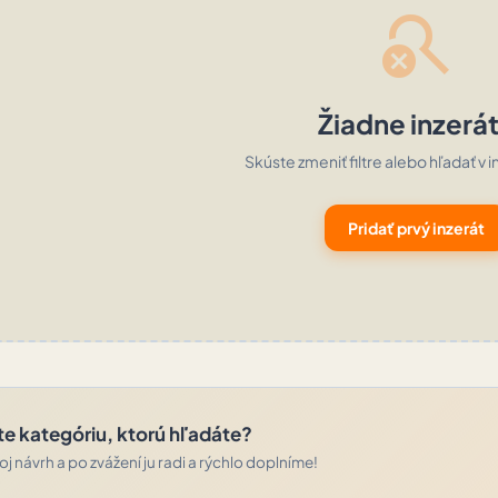
search_off
Žiadne inzerá
Skúste zmeniť filtre alebo hľadať v i
Pridať prvý inzerát
te kategóriu, ktorú hľadáte?
j návrh a po zvážení ju radi a rýchlo doplníme!