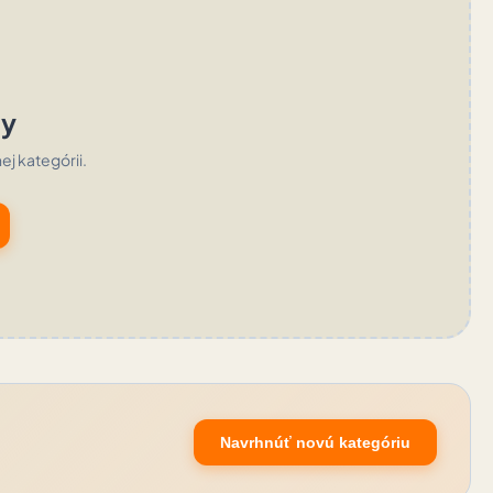
ty
nej kategórii.
Navrhnúť novú kategóriu