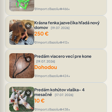
Import z Bazošu
466x
location_on
visibility
Krásna fenka jazvečíka hľadá nový
star
domov
[19.07. 2026]
250
€
Import z Bazošu
412x
location_on
visibility
Predám viacero vecí pre kone
star
[19.07. 2026]
Dohodou
Import z Bazošu
424x
location_on
visibility
Predám kohútov vlaška- 4
star
mesačné
[17.07. 2026]
10
€
Import z Bazošu
438x
location_on
visibility