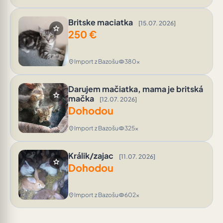
Britske maciatka
[15.07. 2026]
star
250
€
Import z Bazošu
380x
location_on
visibility
Darujem mačiatka, mama je britská
star
mačka
[12.07. 2026]
Dohodou
Import z Bazošu
325x
location_on
visibility
Králik/zajac
[11.07. 2026]
star
Dohodou
Import z Bazošu
602x
location_on
visibility