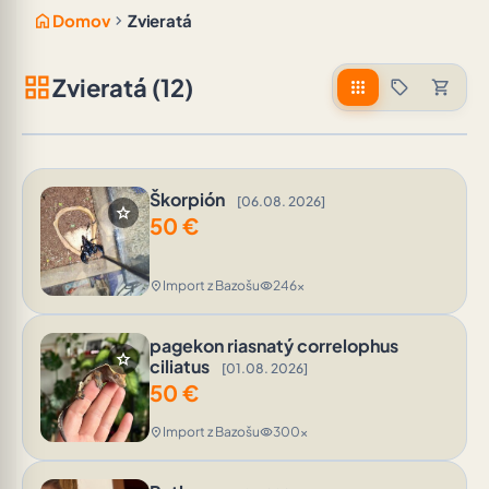
home
chevron_right
Domov
Zvieratá
grid_view
Zvieratá (12)
apps
sell
shopping_cart
Škorpión
[06.08. 2026]
star
50
€
Import z Bazošu
246x
location_on
visibility
pagekon riasnatý correlophus
star
ciliatus
[01.08. 2026]
50
€
Import z Bazošu
300x
location_on
visibility