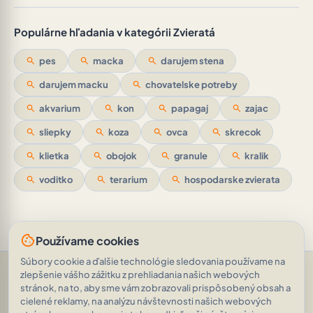
Populárne hľadania v kategórii Zvieratá
search
pes
search
macka
search
darujem stena
search
darujem macku
search
chovatelske potreby
search
akvarium
search
kon
search
papagaj
search
zajac
search
sliepky
search
koza
search
ovca
search
skrecok
search
klietka
search
obojok
search
granule
search
kralik
search
voditko
search
terarium
search
hospodarske zvierata
cookie
Používame cookies
Súbory cookie a ďalšie technológie sledovania používame na
Pomoc a podpora
•
Otázky
•
Hodnotenia
•
Opýtajte sa AI
•
zlepšenie vášho zážitku z prehliadania našich webových
Podmienky používania
•
Ochrana osobných údajov
•
stránok, na to, aby sme vám zobrazovali prispôsobený obsah a
RSS Feed
cielené reklamy, na analýzu návštevnosti našich webových
© 2026
|
Inteligentná inzercia poháňaná AI