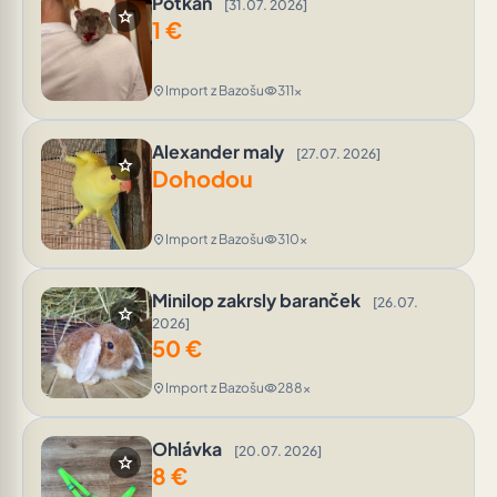
Potkan
[31.07. 2026]
star
1
€
Import z Bazošu
311x
location_on
visibility
Alexander maly
[27.07. 2026]
star
Dohodou
Import z Bazošu
310x
location_on
visibility
Minilop zakrsly baranček
[26.07.
star
2026]
50
€
Import z Bazošu
288x
location_on
visibility
Ohlávka
[20.07. 2026]
star
8
€