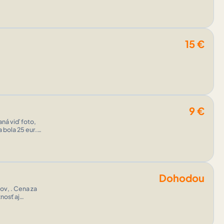
15
€
9
€
ná viď foto,
 bola 25 eur.
Dohodou
ov, . Cena za
nosť aj