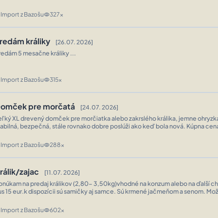
Import z Bazošu
327x
n
visibility
redám králiky
[26.07. 2026]
redám 5 mesačne králiky ...
Import z Bazošu
315x
n
visibility
omček pre morčatá
[24.07. 2026]
eľký XL drevený domček pre morčiatka alebo zakrslého králika, jemne ohryzka
tabilná, bezpečná, stále rovnako dobre poslúži ako keď bola nová. Kúpna cena
ozmery cca 38 cm šírka x 20 cm výška x 22 cm hĺbka. ...
Import z Bazošu
288x
n
visibility
rálik/zajac
[11.07. 2026]
onúkam na predaj králikov (2,80- 3,50kg)vhodné na konzum alebo na ďalší ch
us 15 eur.k dispozícii sú samičky aj samce. Sú krmené jačmeňom a senom. Mož
rezu(+1 eur) ...
Import z Bazošu
602x
n
visibility