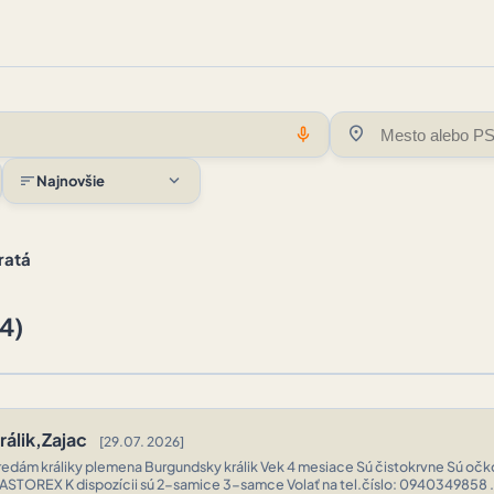
location_on
mic
expand_more
sort
Najnovšie
ratá
(4)
rálik,Zajac
[29.07. 2026]
redám králiky plemena Burgundsky králik Vek 4 mesiace Sú čistokrvne Sú oč
CASTOREX K dispozícii sú 2-samice 3-samce Volať na tel.číslo: 0940349858