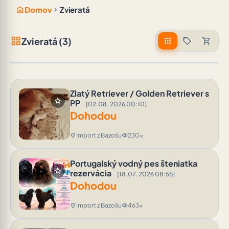
home
chevron_right
Domov
Zvieratá
grid_view
Zvieratá (3)
apps
sell
shopping_cart
Zlatý Retriever / Golden Retriever s
star
PP
[02.08. 2026 00:10]
Dohodou
Import z Bazošu
230x
location_on
visibility
Portugalský vodný pes šteniatka
star
rezervácia
[18.07. 2026 08:55]
Dohodou
Import z Bazošu
463x
location_on
visibility