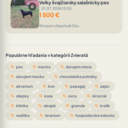
Velky švajčiarsky salašnicky pes
star
[11.07. 2026 13:01]
1 500
€
Import z Bazošu
336x
location_on
visibility
Populárne hľadania v kategórii Zvieratá
search
pes
search
macka
search
darujem stena
search
darujem macku
search
chovatelske potreby
search
akvarium
search
kon
search
papagaj
search
zajac
search
sliepky
search
koza
search
ovca
search
skrecok
search
klietka
search
obojok
search
granule
search
kralik
search
voditko
search
terarium
search
hospodarske zvierata