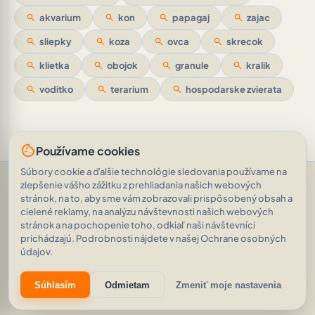
search
akvarium
search
kon
search
papagaj
search
zajac
search
sliepky
search
koza
search
ovca
search
skrecok
search
klietka
search
obojok
search
granule
search
kralik
search
voditko
search
terarium
search
hospodarske zvierata
cookie
Používame cookies
Súbory cookie a ďalšie technológie sledovania používame na
Pomoc a podpora
•
Otázky
•
Hodnotenia
•
Opýtajte sa AI
•
zlepšenie vášho zážitku z prehliadania našich webových
Podmienky používania
•
Ochrana osobných údajov
•
stránok, na to, aby sme vám zobrazovali prispôsobený obsah a
RSS Feed
cielené reklamy, na analýzu návštevnosti našich webových
© 2026
|
Inteligentná inzercia poháňaná AI
AVEINO
auto_awesome
stránok a na pochopenie toho, odkiaľ naši návštevníci
|
1.8.2
prichádzajú. Podrobnosti nájdete v našej Ochrane osobných
21 148 inzerátov
•
2 085 033 zobrazení
údajov.
eco
auto_awesome
Súhlasím
Odmietam
Zmeniť moje nastavenia
Znižujeme našu digitálnu uhlíkovú stopu.
Zistiť viac