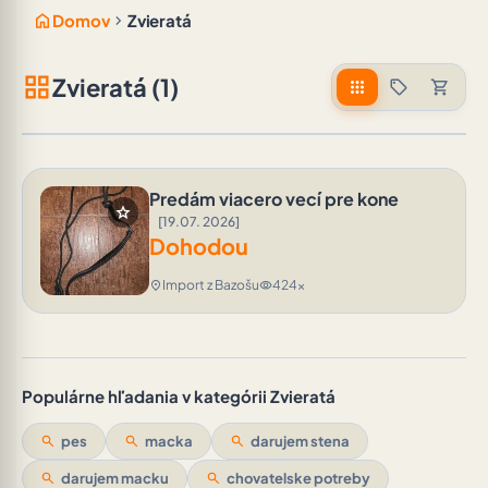
home
chevron_right
Domov
Zvieratá
grid_view
Zvieratá (1)
apps
sell
shopping_cart
Predám viacero vecí pre kone
star
[19.07. 2026]
Dohodou
Import z Bazošu
424x
location_on
visibility
Populárne hľadania v kategórii Zvieratá
search
pes
search
macka
search
darujem stena
search
darujem macku
search
chovatelske potreby