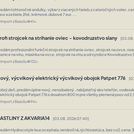
redám tohtoročné andulky, výber z viacerých farieb,z celoročných volier, ce
 eur a za biele,žlté, krémové,dubové 7 eur. ...
Import z Bazošu
41x
n
visibility
rofi strojcek na strihanie oviec - kovodruzstvo slany
[03.08.
rodám profesionální funkční strojcek na strihanie oviec, strojcek na ovce, no
oznice na vlnu, masinka na ovce, strojcek na vlnu a od vyrobce Kovodruzstvo 
bsahuje motor, prepravni bednu, nahon / bovden s neoriginalni ch ...
Import z Bazošu
132x
n
visibility
ový, výcvikový elektrický výcvikový obojok Patpet 776
[0
dám úplne nový, nerozbalený , nabíjateľný ako telefón, vodeodolný výcvikový
lektrický obojok Patpet 776 s dosahom 800 m pre všetky plemená psov od 2,
hmotnosti. ide o najobľúbenejší model obojku pre jeho jednoduchosť ...
Import z Bazošu
94x
n
visibility
ASTLINY Z AKVARIA14
[03.08. 2026 07:40]