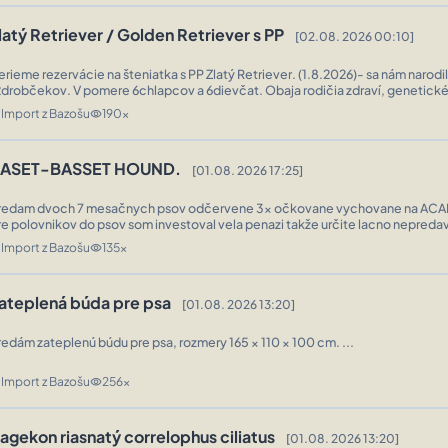
latý Retriever / Golden Retriever s PP
[02.08. 2026 00:10]
erieme rezervácie na šteniatka s PP Zlatý Retriever. (1.8.2026)- sa nám narodi
2drobčekov. V pomere 6chlapcov a 6dievčat. Obaja rodičia zdraví, genetické
egatívne, kĺby negatívne, plnochrypi. Výstavne a pracovné úspešný. Viac o sp 
Import z Bazošu
190x
n
visibility
ASET-BASSET HOUND.
[01.08. 2026 17:25]
redam dvoch 7 mesačnych psov odčervene 3x očkovane vychovane na ACA
re polovnikov do psov som investoval vela penazi takže určite lacno nepredav
nezbavujem predaj mi neponahla. ...
Import z Bazošu
135x
n
visibility
ateplená búda pre psa
[01.08. 2026 13:20]
Predám zateplenú búdu pre psa, rozmery 165 × 110 × 100 cm. ...
Import z Bazošu
256x
n
visibility
agekon riasnatý correlophus ciliatus
[01.08. 2026 13:20]