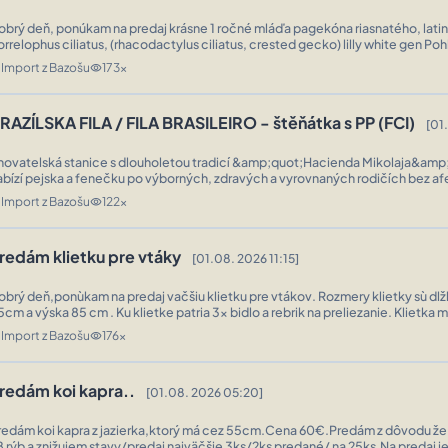
onúkam na predaj krásne 1 ročné mláďa pagekóna riasnatého, latinsky
rrelophus ciliatus, (rhacodactylus ciliatus, crested gecko) lilly white gen Pohlavie samec Je
o výbornej kondícii, pravidelne dopĺňané o vápnik a D3. Bez problémov ...
Import z Bazošu
173x
n
visibility
RAZÍLSKA FILA / FILA BRASILEIRO - štěňátka s PP (FCI)
[01
vatelská stanice s dlouholetou tradicí &amp;quot;Hacienda Mikolaja&amp;quot; (PL)
bízí pejska a fenečku po výborných, zdravých a vyrovnaných rodičích bez afektu. Jedn
nepříbuzné a zajímavé spojení. Štěňátka jsou odchována v rodinném pr ...
Import z Bazošu
122x
n
visibility
redám klietku pre vtáky
[01.08. 2026 11:15]
obrý deň,ponùkam na predaj vačšiu klietku pre vtákov. Rozmery klietky sù dlž
5cm a výska 85 cm . Ku klietke patria 3x bidlo a rebrik na preliezanie. Klietka m
lahké čistenie. Registračné číslo chovu: 00 ...
Import z Bazošu
176x
n
visibility
redám koi kapra..
[01.08. 2026 05:20]
redám koi kapra z jazierka,ktorý má cez 55cm.Cena 60€.Predám z dôvodu že 
8 rýb a znižujem stavy/predaj najväčšie 3ks/2ks predané/ na 25ks.Na predaj je