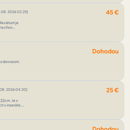
45
€
.08. 2026 02:25]
Akvárium je
 na chov
Dohodou
u s dovozom.
25
€
08. 2026 04:20]
h v inzeráte.
Dohodou