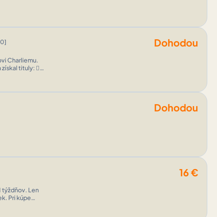
Dohodou
10]
vi Charliemu.
ískal tituly: 
Dohodou
16
€
1 týždňov. Len
ek. Pri kúpe