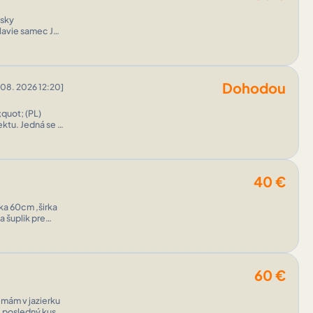
Dohodou
.08. 2026 12:20]
á se o
40
€
ka 60cm ,širka
a šuplik pre
60
€
mám v jazierku
 posledný kus z