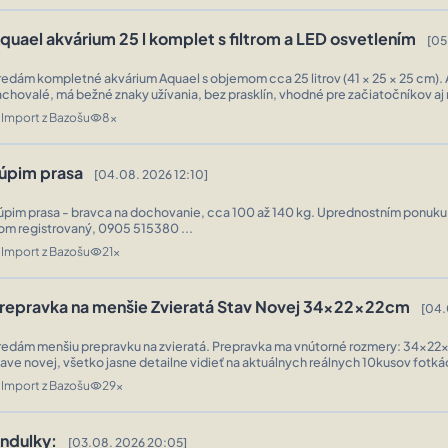
quael akvárium 25 l komplet s filtrom a LED osvetlením
[05
redám kompletné akvárium Aquael s objemom cca 25 litrov (41 × 25 × 25 cm). 
achovalé, má bežné znaky užívania, bez prasklín, vhodné pre začiatočníkov aj
menších druhov rýb, kreviet alebo betty. Súčasťou predaja: akvárium Aqua ...
Import z Bazošu
8x
n
visibility
úpim prasa
[04.08. 2026 12:10]
úpim prasa - bravca na dochovanie, cca 100 až 140 kg. Uprednostním ponuk
om registrovaný, 0905 515380 ...
Import z Bazošu
21x
n
visibility
repravka na menšie Zvieratá Stav Novej 34x22x22cm
[04.
ám menšiu prepravku na zvieratá. Prepravka ma vnútorné rozmery: 34x22x22cm. Je v
tave novej, všetko jasne detailne vidieť na aktuálnych reálnych 10kusov fotkác
Bola použitá 1x Rýchle bezpečné vyberanie mriežky. Možno ...
Import z Bazošu
29x
n
visibility
ndulky:
[03.08. 2026 20:05]