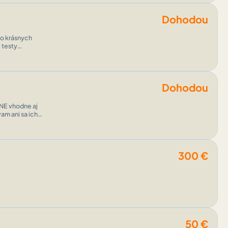
Dohodou
lo krásnych
 testy
...
Dohodou
NE vhodne aj
am ani sa ich
300
€
50
€