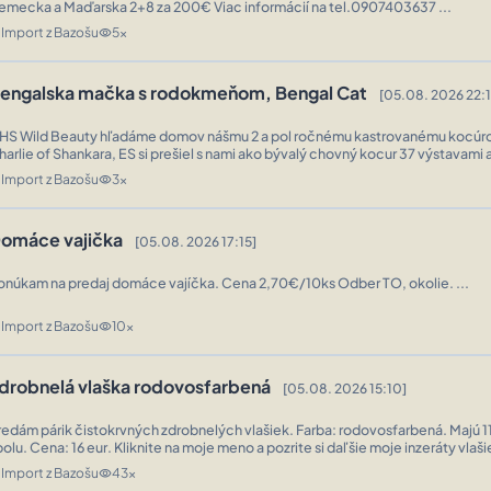
Nemecka a Maďarska 2+8 za 200€ Viac informácií na tel.0907403637 ...
Import z Bazošu
5x
n
visibility
engalska mačka s rodokmeňom, Bengal Cat
[05.08. 2026 22:
HS Wild Beauty hľadáme domov nášmu 2 a pol ročnému kastrovanému kocúro
harlie of Shankara, ES si prešiel s nami ako bývalý chovný kocur 37 výstavami a z
Supreme Champion  Junior Champion  Kitten Champion  Národný ...
Import z Bazošu
3x
n
visibility
omáce vajička
[05.08. 2026 17:15]
onúkam na predaj domáce vajíčka. Cena 2,70€/10ks Odber TO, okolie. ...
Import z Bazošu
10x
n
visibility
drobnelá vlaška rodovosfarbená
[05.08. 2026 15:10]
redám párik čistokrvných zdrobnelých vlašiek. Farba: rodovosfarbená. Majú 1
polu. Cena: 16 eur. Kliknite na moje meno a pozrite si daľšie moje inzeráty vlaši
iacerých párov množstevná zľava. 0908698158 ...
Import z Bazošu
43x
n
visibility