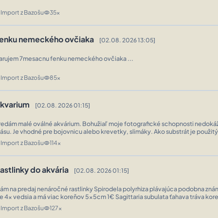
Import z Bazošu
35x
n
visibility
enku nemeckého ovčiaka
[02.08. 2026 13:05]
arujem 7mesacnu fenku nemeckého ovčiaka ...
Import z Bazošu
85x
n
visibility
kvarium
[02.08. 2026 01:15]
redám malé oválné akvárium. Bohužiaľ moje fotografické schopnosti nedokáž
rásu. Je vhodné pre bojovnicu alebo krevetky, slimáky. Ako substrát je použitý
aponský substrát Japanese soil. Sú tam slimáky, krevetky a 4druhy rast ...
Import z Bazošu
114x
n
visibility
astlinky do akvária
[02.08. 2026 01:15]
na predaj nenáročné rastlinky Spirodela polyrhiza plávajúca podobna známej zaburienke
4x vedsia a má viac koreňov 5x5cm 1€ Sagittaria subulata ťahava tráva koreň 0.3€ Bacopa
monnieri stonkova rastlinka z drobnými lístkami cca15cm 0.4€ R ...
Import z Bazošu
127x
n
visibility