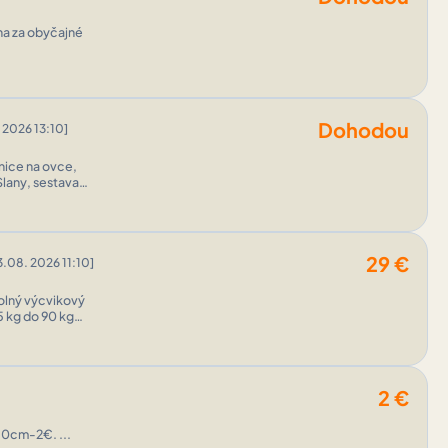
na za obyčajné
Dohodou
 2026 13:10]
znice na ovce,
Slany, sestava
29
€
3.08. 2026 11:10]
5 kg do 90 kg
2
€
Predám Hydrocotyle leucocephala,nenáročná,rýchlorastúca, bez co2.cena: 30cm-2€. ...