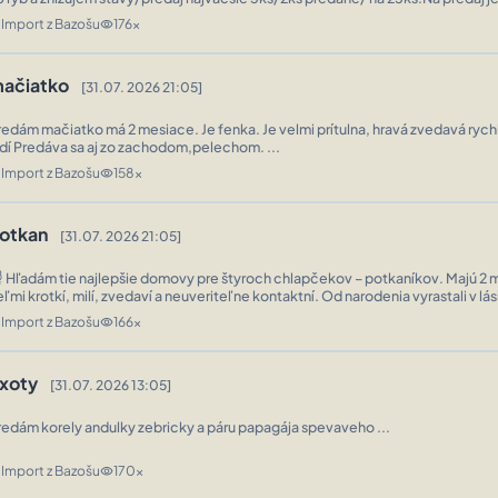
rojice foto zo šípkou oranžový najbližšie k brehu foto č1...Ďakuje ...
Import z Bazošu
176x
n
visibility
ačiatko
[31.07. 2026 21:05]
redám mačiatko má 2 mesiace. Je fenka. Je velmi prítulna, hravá zvedavá rychl
udí Predáva sa aj zo zachodom,pelechom. ...
Import z Bazošu
158x
n
visibility
otkan
[31.07. 2026 21:05]
 Hľadám tie najlepšie domovy pre štyroch chlapčekov – potkaníkov. Majú 2 
eľmi krotkí, milí, zvedaví a neuveriteľne kontaktní. Od narodenia vyrastali v lá
starostlivosti, preto sa vôbec neboja ľudí a s radosťou chodia na ruky. ❤️ S ...
Import z Bazošu
166x
n
visibility
xoty
[31.07. 2026 13:05]
redám korely andulky zebricky a páru papagája spevaveho ...
Import z Bazošu
170x
n
visibility