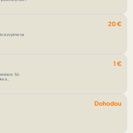
20
€
o si zvykne na
1
€
mesiace. Sú
ske a
Dohodou