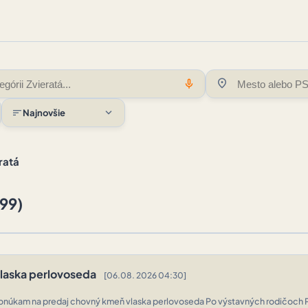
location_on
mic
expand_more
sort
Najnovšie
ratá
(99)
laska perlovoseda
[06.08. 2026 04:30]
úkam na predaj chovný kmeň vlaska perlovoseda Po výstavných rodičoch Pôvod chovu z