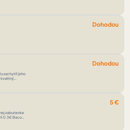
Dohodou
Dohodou
u zachytiť jeho
 kvalitný
5
€