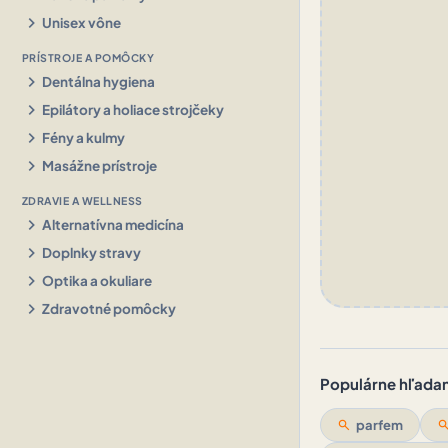
chevron_right
Unisex vône
PRÍSTROJE A POMÔCKY
chevron_right
Dentálna hygiena
chevron_right
Epilátory a holiace strojčeky
chevron_right
Fény a kulmy
chevron_right
Masážne prístroje
ZDRAVIE A WELLNESS
chevron_right
Alternatívna medicína
chevron_right
Doplnky stravy
chevron_right
Optika a okuliare
chevron_right
Zdravotné pomôcky
Populárne hľadani
search
parfem
sear