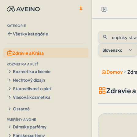
push_pin
left_panel_close
KATEGÓRIE
arrow_back
Všetky kategórie
search
expand_more
Slovensko
medical_services
Zdravie a Krása
KOZMETIKA A PLEŤ
chevron_right
home
chevron_right
Kozmetika a líčenie
Domov
Zdra
chevron_right
Nechtový dizajn
chevron_right
grid_view
Starostlivosť o pleť
Zdravie a
chevron_right
Vlasová kozmetika
chevron_right
Ostatné
PARFÉMY A VÔNE
chevron_right
Dámske parfémy
chevron_right
Pánske parfémy