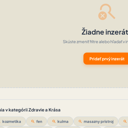
search_off
Žiadne inzerá
Skúste zmeniť filtre alebo hľadať v i
Pridať prvý inzerát
a v kategórii Zdravie a Krása
ch
kozmetika
search
fen
search
kulma
search
masazny pristroj
search