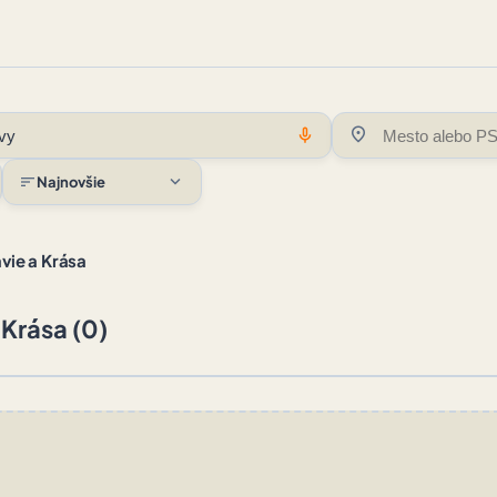
location_on
mic
expand_more
sort
Najnovšie
vie a Krása
 Krása (0)