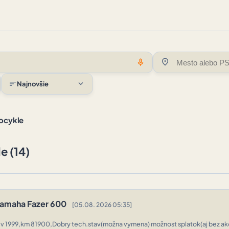
location_on
mic
expand_more
sort
Najnovšie
ocykle
e (14)
amaha Fazer 600
[05.08. 2026 05:35]
,v 1999,km 81900,Dobry tech.stav(možna vymena) možnost splatok(aj bez ak