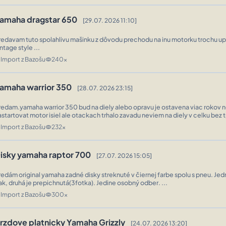
amaha dragstar 650
[29.07. 2026 11:10]
redavam tuto spolahlivu mašinku z dôvodu prechodu na inu motorku trochu up
ntage style ...
Import z Bazošu
240x
n
visibility
amaha warrior 350
[28.07. 2026 23:15]
redam.yamaha warrior 350 bud na diely alebo opravu je ostavena viac rokov 
astartovat motor isiel ale otackach trhalo zavadu neviem na diely v celku bez tp
Import z Bazošu
232x
n
visibility
isky yamaha raptor 700
[27.07. 2026 15:05]
redám original yamaha zadné disky streknuté v čiernej farbe spolu s pneu. Jed
tlak, druhá je prepichnutá(3fotka). Jedine osobný odber. ...
Import z Bazošu
300x
n
visibility
rzdove platnicky Yamaha Grizzly
[24.07. 2026 13:20]