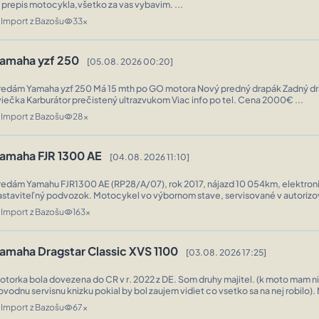
e prepis motocykla,všetko za vas vybavim. ...
Import z Bazošu
33x
n
visibility
amaha yzf 250
[05.08. 2026 00:20]
redám Yamaha yzf 250 Má 15 mth po GO motora Nový predný drapák Zadný drapá
sviečka Karburátor prečistený ultrazvukom Viac info po tel. Cena 2000€ ...
Import z Bazošu
28x
n
visibility
amaha FJR 1300 AE
[04.08. 2026 11:10]
redám Yamahu FJR1300 AE (RP28/A/07), rok 2017, nájazd 10 054km, elektron
astaviteľný podvozok. Motocykel vo výbornom stave, servisované v autorizo
ikdy nepadnutá. Kupované na Slovensku (Považská Bystrica). Dôvod predaja m
Import z Bazošu
163x
n
visibility
amaha Dragstar Classic XVS 1100
[03.08. 2026 17:25]
otorka bola dovezena do CR v r. 2022 z DE. Som druhy majitel. (k moto mam n
ovodnu servisnu knizku pokial by bol zaujem vidiet co vsetko sa na nej robilo)
4r najazdil cca 1500km. Na jar boli robene karburatory, (komplet ...
Import z Bazošu
67x
n
visibility