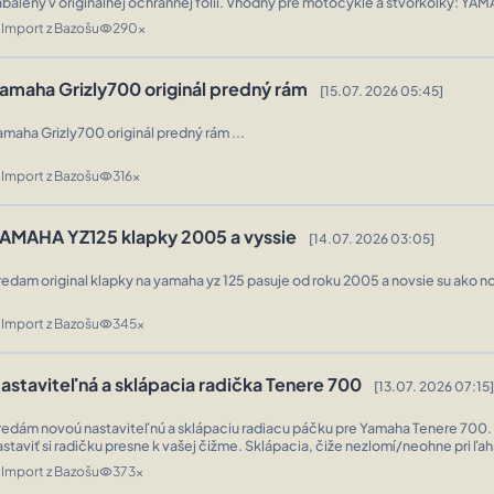
lený v originálnej ochrannej fólii. Vhodný pre motocykle a štvorkolky: YAMAHA: - Yamaha
JR 1300 (2001 - 2005) - Yamaha XVS 1300 Midnight Star ...
Import z Bazošu
290x
n
visibility
amaha Grizly700 originál predný rám
[15.07. 2026 05:45]
amaha Grizly700 originál predný rám ...
Import z Bazošu
316x
n
visibility
AMAHA YZ125 klapky 2005 a vyssie
[14.07. 2026 03:05]
redam original klapky na yamaha yz 125 pasuje od roku 2005 a novsie su ako no
Import z Bazošu
345x
n
visibility
astaviteľná a sklápacia radička Tenere 700
[13.07. 2026 07:15]
redám novoú nastaviteľnú a sklápaciu radiacu páčku pre Yamaha Tenere 700
astaviť si radičku presne k vašej čižme. Sklápacia, čiže nezlomí/neohne pri ľ
ena 45€ + poštovné. Pre ďalšie doplnky klikni na moje meno. ...
Import z Bazošu
373x
n
visibility