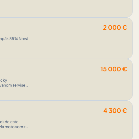
2 000
€
k 85% Nová
15 000
€
icky
vanom servise.
álo využ ...
4 300
€
iekde este
. Na moto som za