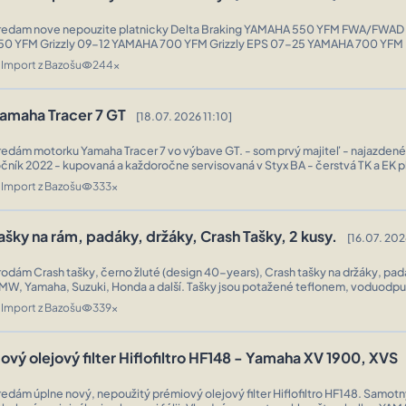
dam nove nepouzite platnicky Delta Braking YAMAHA 550 YFM FWA/FWAD 11-14 YAMAHA
Grizzly 09-12 YAMAHA 700 YFM Grizzly EPS 07-25 YAMAHA 700 YFM KODIAK
PS/EPS SE 16-25 ...
Import z Bazošu
244x
n
visibility
amaha Tracer 7 GT
[18.07. 2026 11:10]
redám motorku Yamaha Tracer 7 vo výbave GT. - som prvý majiteľ - najazden
očník 2022 - kupovaná a každoročne servisovaná v Styx BA - čerstvá TK a EK p
2/2030 - v bezchybnom stave - po čerstvom servise (olej, filtre, brzdo ...
Import z Bazošu
333x
n
visibility
ašky na rám, padáky, držáky, Crash Tašky, 2 kusy.
[16.07. 202
rodám Crash tašky, černo žluté (design 40-years), Crash tašky na držáky, p
MW, Yamaha, Suzuki, Honda a další. Tašky jsou potažené teflonem, voduodpu
pacita jedné tašky je 5 až 8 litrů, celkem až 16 litrů, rozměry viz ob ...
Import z Bazošu
339x
n
visibility
ový olejový filter Hiflofiltro HF148 - Yamaha XV 1900, XVS
redám úplne nový, nepoužitý prémiový olejový filter Hiflofiltro HF148. Samotný f