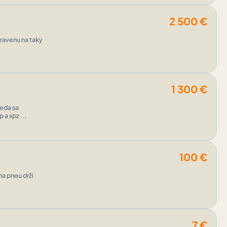
2 500
€
ravenu na taky
1 300
€
neda sa
 a spz ...
100
€
na pneu drži
7
€