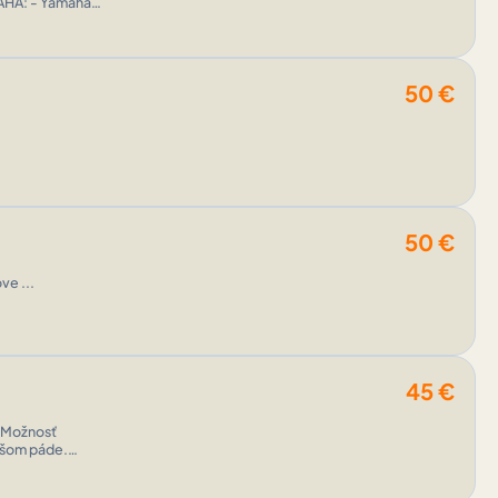
50
€
50
€
ve ...
45
€
. Možnosť
ahšom páde.