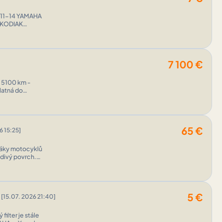
7 100
€
é 5100 km -
latná do
65
€
6 15:25]
adáky motocyklů
divý povrch.
5
€
[15.07. 2026 21:40]
ilter je stále