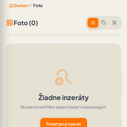
home
chevron_right
Domov
Foto
grid_view
Foto (0)
apps
sell
shopping_cart
search_off
Žiadne inzeráty
Skúste zmeniť filtre alebo hľadať v inej kategórii.
Pridať prvý inzerát