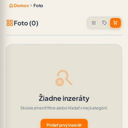
home
chevron_right
Domov
Foto
grid_view
Foto (0)
apps
sell
shopping_cart
search_off
Žiadne inzeráty
Skúste zmeniť filtre alebo hľadať v inej kategórii.
Pridať prvý inzerát