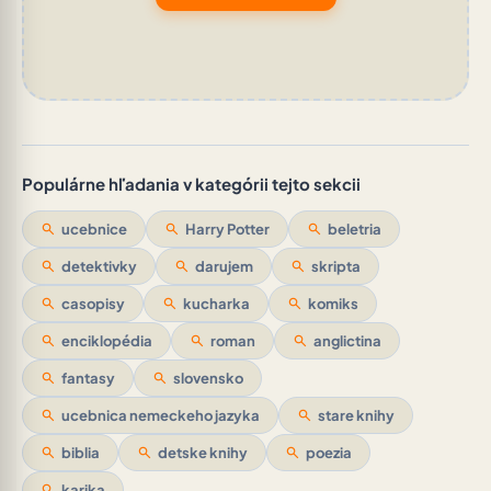
Populárne hľadania v kategórii tejto sekcii
search
ucebnice
search
Harry Potter
search
beletria
search
detektivky
search
darujem
search
skripta
search
casopisy
search
kucharka
search
komiks
search
enciklopédia
search
roman
search
anglictina
search
fantasy
search
slovensko
search
ucebnica nemeckeho jazyka
search
stare knihy
search
biblia
search
detske knihy
search
poezia
search
karika