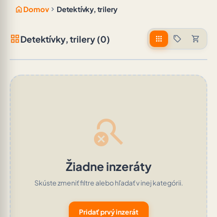
home
chevron_right
Domov
Detektívky, trilery
grid_view
Detektívky, trilery (0)
apps
sell
shopping_cart
search_off
Žiadne inzeráty
Skúste zmeniť filtre alebo hľadať v inej kategórii.
Pridať prvý inzerát