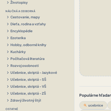
chevron_right
Životopisy
NÁUČNÁ A ODBORNÁ
chevron_right
Cestovanie, mapy
chevron_right
Dieťa, rodina a vzťahy
chevron_right
Encyklopédie
chevron_right
Ezoterika
chevron_right
Hobby, odborné knihy
chevron_right
Kuchárky
chevron_right
Počítačová literatúra
chevron_right
Rozvoj osobnosti
chevron_right
Učebnice, skriptá - Jazykové
chevron_right
Učebnice, skriptá - SŠ
chevron_right
Učebnice, skriptá - VŠ
chevron_right
Učebnice, skriptá - ZŠ
Populárne hľadani
chevron_right
Zdravý životný štýl
search
ucebnice
OSTATNÉ