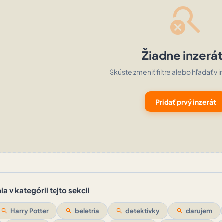
search_off
Žiadne inzerá
Skúste zmeniť filtre alebo hľadať v i
Pridať prvý inzerát
a v kategórii tejto sekcii
search
Harry Potter
search
beletria
search
detektivky
search
darujem