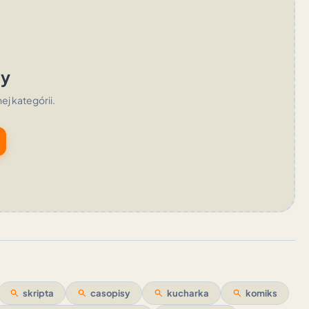
ty
nej kategórii.
search
skripta
search
casopisy
search
kucharka
search
komiks