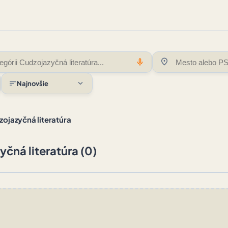
location_on
mic
expand_more
sort
Najnovšie
ojazyčná literatúra
čná literatúra (0)