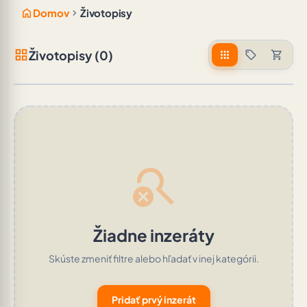
home
chevron_right
Domov
Životopisy
grid_view
Životopisy (0)
apps
sell
shopping_cart
search_off
Žiadne inzeráty
Skúste zmeniť filtre alebo hľadať v inej kategórii.
Pridať prvý inzerát