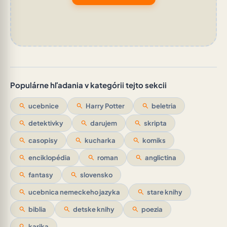
Populárne hľadania v kategórii tejto sekcii
search
ucebnice
search
Harry Potter
search
beletria
search
detektivky
search
darujem
search
skripta
search
casopisy
search
kucharka
search
komiks
search
enciklopédia
search
roman
search
anglictina
search
fantasy
search
slovensko
search
ucebnica nemeckeho jazyka
search
stare knihy
search
biblia
search
detske knihy
search
poezia
search
karika