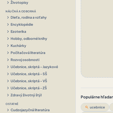
chevron_right
Životopisy
NÁUČNÁ A ODBORNÁ
chevron_right
Dieťa, rodina a vzťahy
chevron_right
Encyklopédie
chevron_right
Ezoterika
chevron_right
Hobby, odborné knihy
chevron_right
Kuchárky
chevron_right
Počítačová literatúra
chevron_right
Rozvoj osobnosti
chevron_right
Učebnice, skriptá - Jazykové
chevron_right
Učebnice, skriptá - SŠ
chevron_right
Učebnice, skriptá - VŠ
chevron_right
Učebnice, skriptá - ZŠ
chevron_right
Zdravý životný štýl
Populárne hľadani
OSTATNÉ
search
ucebnice
chevron_right
Cudzojazyčná literatúra