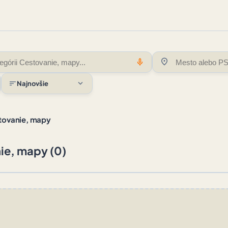
location_on
mic
expand_more
sort
Najnovšie
tovanie, mapy
ie, mapy (0)