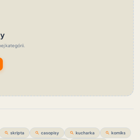
ty
nej kategórii.
search
skripta
search
casopisy
search
kucharka
search
komiks