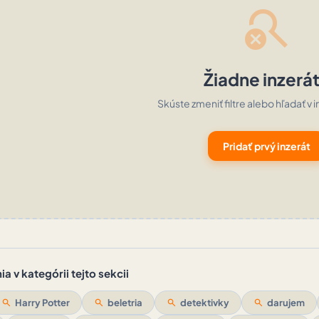
search_off
Žiadne inzerá
Skúste zmeniť filtre alebo hľadať v i
Pridať prvý inzerát
a v kategórii tejto sekcii
search
Harry Potter
search
beletria
search
detektivky
search
darujem