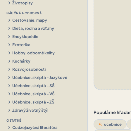
chevron_right
Životopisy
NÁUČNÁ A ODBORNÁ
chevron_right
Cestovanie, mapy
chevron_right
Dieťa, rodina a vzťahy
chevron_right
Encyklopédie
chevron_right
Ezoterika
chevron_right
Hobby, odborné knihy
chevron_right
Kuchárky
chevron_right
Rozvoj osobnosti
chevron_right
Učebnice, skriptá - Jazykové
chevron_right
Učebnice, skriptá - SŠ
chevron_right
Učebnice, skriptá - VŠ
chevron_right
Učebnice, skriptá - ZŠ
chevron_right
Zdravý životný štýl
Populárne hľadani
OSTATNÉ
search
ucebnice
chevron_right
Cudzojazyčná literatúra