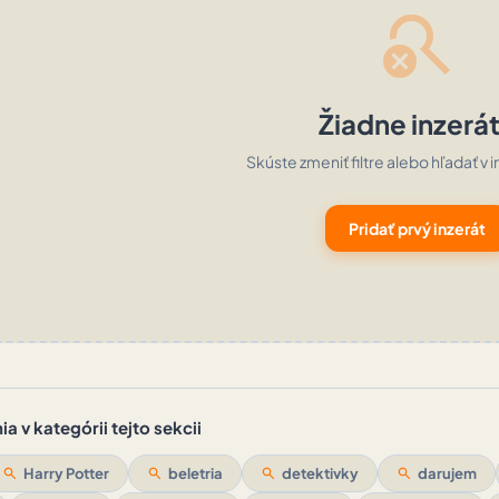
search_off
Žiadne inzerá
Skúste zmeniť filtre alebo hľadať v i
Pridať prvý inzerát
a v kategórii tejto sekcii
search
Harry Potter
search
beletria
search
detektivky
search
darujem