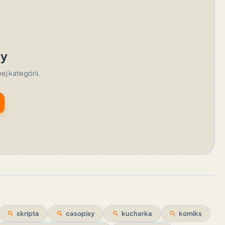
ty
nej kategórii.
search
skripta
search
casopisy
search
kucharka
search
komiks