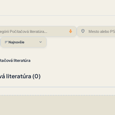
location_on
mic
expand_more
sort
Najnovšie
tačová literatúra
á literatúra (0)