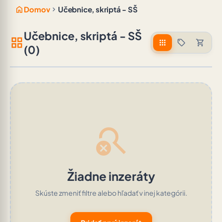
home
chevron_right
Domov
Učebnice, skriptá - SŠ
Učebnice, skriptá - SŠ
grid_view
apps
sell
shopping_cart
(0)
search_off
Žiadne inzeráty
Skúste zmeniť filtre alebo hľadať v inej kategórii.