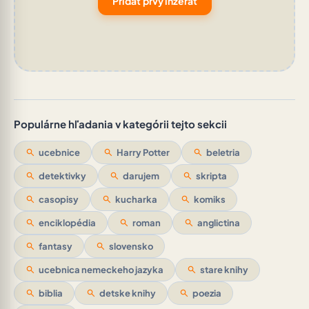
Pridať prvý inzerát
Populárne hľadania v kategórii tejto sekcii
search
ucebnice
search
Harry Potter
search
beletria
search
detektivky
search
darujem
search
skripta
search
casopisy
search
kucharka
search
komiks
search
enciklopédia
search
roman
search
anglictina
search
fantasy
search
slovensko
search
ucebnica nemeckeho jazyka
search
stare knihy
search
biblia
search
detske knihy
search
poezia