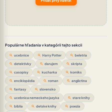
Pridať prvý inzerát
Populárne hľadania v kategórii tejto sekcii
search
ucebnice
search
Harry Potter
search
beletria
search
detektivky
search
darujem
search
skripta
search
casopisy
search
kucharka
search
komiks
search
enciklopédia
search
roman
search
anglictina
search
fantasy
search
slovensko
search
ucebnica nemeckeho jazyka
search
stare knihy
search
biblia
search
detske knihy
search
poezia