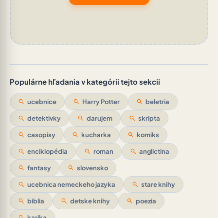
Populárne hľadania v kategórii tejto sekcii
search
ucebnice
search
Harry Potter
search
beletria
search
detektivky
search
darujem
search
skripta
search
casopisy
search
kucharka
search
komiks
search
enciklopédia
search
roman
search
anglictina
search
fantasy
search
slovensko
search
ucebnica nemeckeho jazyka
search
stare knihy
search
biblia
search
detske knihy
search
poezia
search
karika