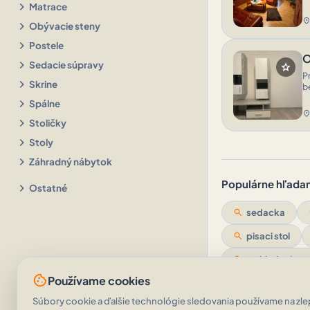
chevron_right
Matrace
location_o
chevron_right
Obývacie steny
chevron_right
Postele
O
chevron_right
Sedacie súpravy
star
P
chevron_right
Skrine
b
chevron_right
Spálne
location_o
chevron_right
Stoličky
chevron_right
Stoly
chevron_right
Záhradný nábytok
Populárne hľadan
chevron_right
Ostatné
search
sedacka
search
pisaci stol
search
rozkladacia s
cookie
Používame cookies
Súbory cookie a ďalšie technológie sledovania používame na zlep