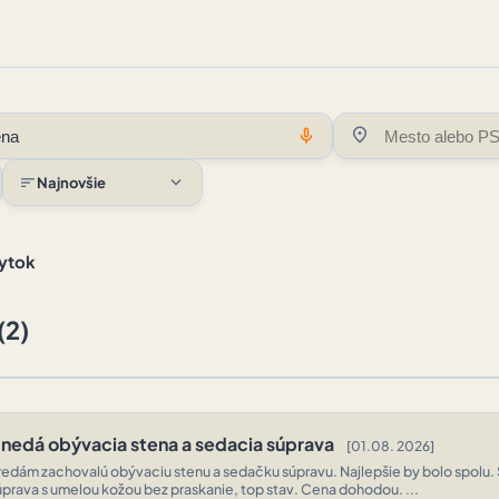
location_on
mic
expand_more
sort
Najnovšie
ytok
(2)
nedá obývacia stena a sedacia súprava
[01.08. 2026]
redám zachovalú obývaciu stenu a sedačku súpravu. Najlepšie by bolo spolu.
úprava s umelou kožou bez praskanie, top stav. Cena dohodou. ...