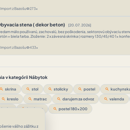
Import z Bazošu
273x
n
visibility
byvacia stena ( dekor beton)
[20.07. 2026]
redam málo používanú, zachovalú, bez poškodenia, sektorovú obývaciu sten
etón + biela farba. Zloženie: 2 x závesná skrinka ( rozmery 130/45/40 1x konfe
(110/70/45) Len osobný odber PO ...
Import z Bazošu
433x
n
visibility
ia v kategórii Nábytok
search
skrina
search
stol
search
stolicky
search
postel
search
kuchynska
search
kreslo
search
matrac
search
darujem za odvoz
search
valenda
edacka
search
kuchyna
search
postel 180x200
šenie vášho zážitku z