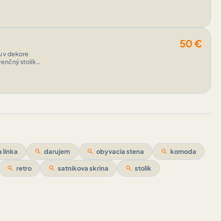
50
€
u v dekore
renčný stolík
 linka
search
darujem
search
obyvacia stena
search
komoda
search
retro
search
satnikova skrina
search
stolik