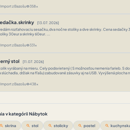
Import z Bazošu
358x
n
visibility
edačka.skrinky
[13.07. 2026]
redám rozťahovaciu sesačku,dva nočne stoliky a dve skrinky. Cena sedačky
oliky 30eur a skrinky 60eur. ...
Import z Bazošu
331x
n
visibility
erný stol
[11.07. 2026]
tolik vyrábaný na mieru. Cely podsvietený ( S možnosťou nemenia farieb. S dop
a slúchadla, držiak na fľašu) zabudované zásuvky aj na USB. Vyvýšená plocha 
Rozmery sirka 120 cm, hĺbka 60 cm a výška 80. Osobný odber priamo ...
Import z Bazošu
438x
n
visibility
ia v kategórii Nábytok
search
skrina
search
stol
search
stolicky
search
postel
search
kuchynska