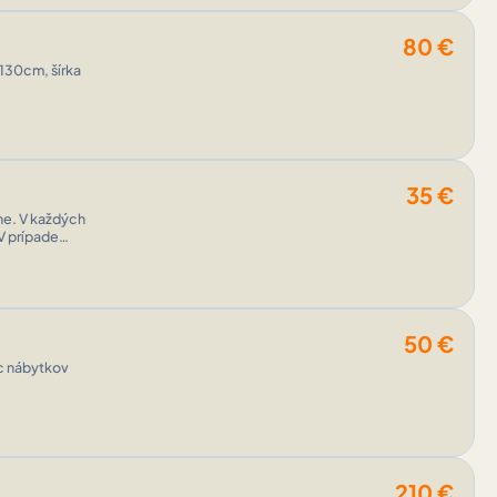
80
€
 130cm, šírka
35
€
ne. V každých
50
€
c nábytkov
210
€