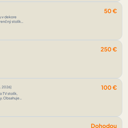
50
€
u v dekore
renčný stolík
250
€
100
€
. 2026]
 TV stolík,
upy.Obsahuje
Dohodou