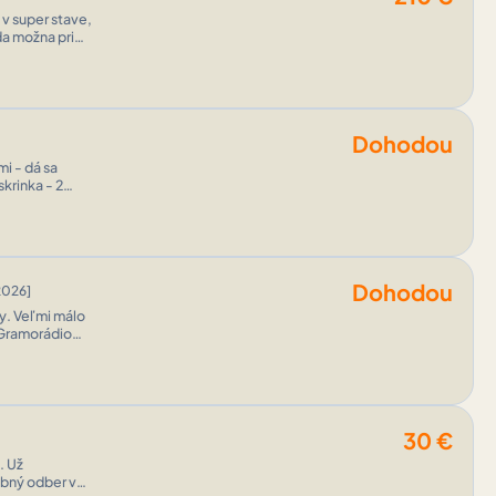
Dohodou
mi - dá sa
Dohodou
2026]
by. Veľmi málo
 Gramorádio
30
€
. Už