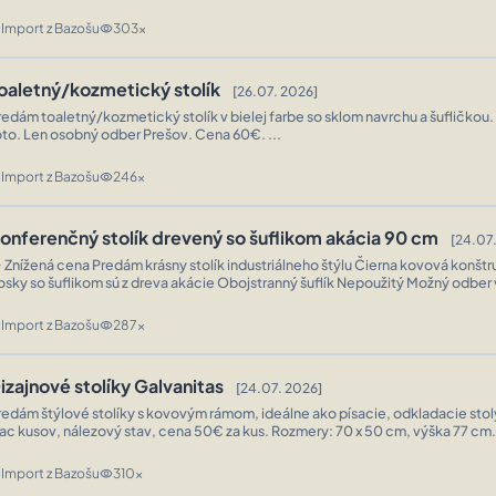
Lužiankach. ...
Import z Bazošu
303x
n
visibility
oaletný/kozmetický stolík
[26.07. 2026]
redám toaletný/kozmetický stolík v bielej farbe so sklom navrchu a šufličkou
oto. Len osobný odber Prešov. Cena 60€. ...
Import z Bazošu
246x
n
visibility
onferenčný stolík drevený so šuflikom akácia 90 cm
[24.07
 cena Predám krásny stolík industriálneho štýlu Čierna kovová konštrukcia Obe
osky so šuflikom sú z dreva akácie Obojstranný šuflík Nepoužitý Možný odber v 
Import z Bazošu
287x
n
visibility
izajnové stolíky Galvanitas
[24.07. 2026]
redám štýlové stolíky s kovovým rámom, ideálne ako písacie, odkladacie stoly
ac kusov, nálezový stav, cena 50€ za kus. Rozmery: 70 x 50 cm, výška 77 cm. Osobný odber
 prípade cesty Vašim smerom možný dovoz. Po dohode v rámci mes ...
Import z Bazošu
310x
n
visibility