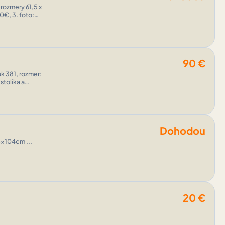
90
€
k 381, rozmer:
tolíka a
ôvodna ...
Dohodou
8x104cm ...
20
€