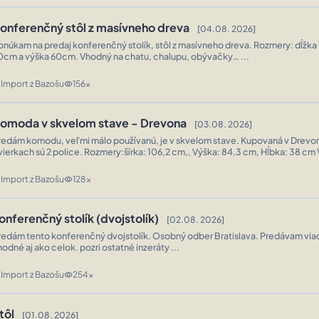
onferenčný stôl z masívneho dreva
[04.08. 2026]
onúkam na predaj konferenčný stolík, stôl z masívneho dreva. Rozmery: dĺžka
60cm a výška 60cm. Vhodný na chatu, chalupu, obývačky… ...
Import z Bazošu
156x
n
visibility
omoda v skvelom stave - Drevona
[03.08. 2026]
redám komodu, veľmi málo používanú, je v skvelom stave. Kupovaná v Drevo
ch sú 2 police. Rozmery:šírka: 106,2 cm,, Výška: 84,3 cm, Hĺbka: 38 cm V prípade
otreby mám z rovnakej série aj nočný stolík a posteľ 90x200 cm. ...
Import z Bazošu
128x
n
visibility
onferenčný stolík (dvojstolík)
[02.08. 2026]
redám tento konferenčný dvojstolík. Osobný odber Bratislava. Predávam via
hodné aj ako celok. pozri ostatné inzeráty ...
Import z Bazošu
254x
n
visibility
tôl
[01.08. 2026]