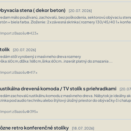
byvacia stena ( dekor beton)
[20.07. 2026]
redam málo používanú, zachovalú, bez poškodenia, sektorovú obývaciu sten
etón + biela farba. Zloženie: 2 x závesná skrinka ( rozmery 130/45/40 1x konfe
(110/70/45) Len osobný odber PO ...
Import z Bazošu
423x
n
visibility
tolik
[20.07. 2026]
redám stôl vyrobený z masívneho dreva rozmery
yška:60cm,dlžka:168cm,širka:60cm..inzerát platný do zmazania ...
Import z Bazošu
417x
n
visibility
ustikálna drevená komoda / TV stolík s priehradkami
[20.07
redám zachovalú rustikálnu komodu z masívneho dreva. Nábytok je ideálny ako
krinka pod audio techniku alebo štýlový úložný priestor do obývačky či chal
tvorenú policu, dve menšie zásuvky a praktické vertikálne priehradky (vh ...
Import z Bazošu
395x
n
visibility
ôzne retro konferenčné stolíky
[18.07. 2026]