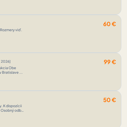
60
€
. Rozmery viď.
99
€
. 2026]
Bratislave ...
50
€
. K dispozícii
.