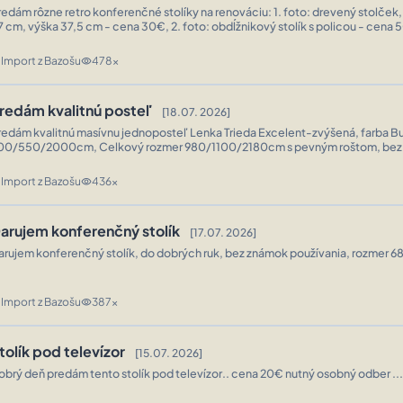
dám rôzne retro konferenčné stolíky na renováciu: 1. foto: drevený stolček, rozmery 61,5 x
m, výška 37,5 cm - cena 30€, 2. foto: obdĺžnikový stolík s policou - cena 50€, 3. foto:
ozkladací stolík, rozmery 85 x 60/120 cm, výška 66/67, ...
Import z Bazošu
478x
n
visibility
redám kvalitnú posteľ
[18.07. 2026]
redám kvalitnú masívnu jednoposteľ Lenka Trieda Excelent-zvýšená, farba Bu
00/550/2000cm, Celkový rozmer 980/1100/2180cm s pevným roštom, bez s
atraca. Posteľ je bez poškodenia a demontovaná-lahký prevoz aj zloženie. P
Import z Bazošu
436x
n
visibility
arujem konferenčný stolík
[17.07. 2026]
arujem konferenčný stolík, do dobrých ruk, bez známok používania, rozmer 6
Import z Bazošu
387x
n
visibility
tolík pod televízor
[15.07. 2026]
obrý deň predám tento stolík pod televízor.. cena 20€ nutný osobný odber ...