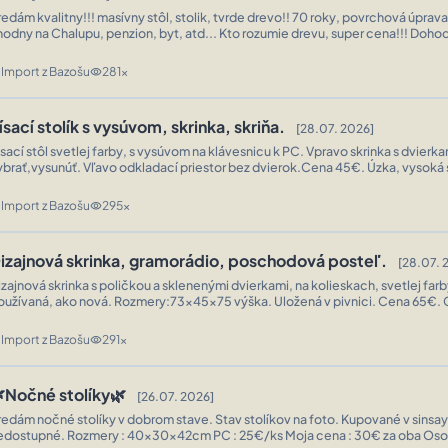
sívny stôl, stolik, tvrde drevo!! 70 roky, povrchová úprava v super stave,
odny na Chalupu, penzion, byt, atd... Kto rozumie drevu, super cena!!! Dohoda možna pri
ažnom zaujme! ...
Import z Bazošu
281x
n
visibility
ísací stolík s vysúvom, skrinka, skriňa.
[28.07. 2026]
ísací stôl svetlej farby, s vysúvom na klávesnicu k PC. Vpravo skrinka s dvierka
brať,vysunúť. Vľavo odkladací priestor bez dvierok.Cena 45€. Úzka, vysoká skrinka - 2
ličky zhora, 2 šufliky uprostred a 2 poličky pod nimi, svetlej far ...
Import z Bazošu
295x
n
visibility
izajnová skrinka, gramorádio, poschodová posteľ.
[28.07. 
izajnová skrinka s poličkou a sklenenými dvierkami, na kolieskach, svetlej far
oužívaná, ako nová. Rozmery:73x45x75 výška. Uložená v pivnici. Cena 65€.
etro. Poschodová posteľ, drevená, urobil stolár. Cena 280€ + 20€ s mat ...
Import z Bazošu
291x
n
visibility
Nočné stolíky🌿
[26.07. 2026]
redám nočné stolíky v dobrom stave. Stav stolíkov na foto. Kupované v sinsay
 Rozmery : 40x30x42cm PC : 25€/ks Moja cena : 30€ za oba Osobný odber v