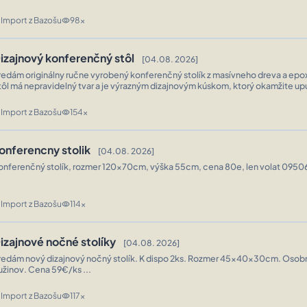
Import z Bazošu
98x
n
visibility
izajnový konferenčný stôl
[04.08. 2026]
redám originálny ručne vyrobený konferenčný stolík z masívneho dreva a epox
tôl má nepravidelný tvar a je výrazným dizajnovým kúskom, ktorý okamžite up
oska kombinuje krásnu kresbu očkového topoľa s transparentnou ž ...
Import z Bazošu
154x
n
visibility
onferencny stolik
[04.08. 2026]
Import z Bazošu
114x
n
visibility
izajnové nočné stolíky
[04.08. 2026]
redám nový dizajnový nočný stolík. K dispo 2ks. Rozmer 45x40x30cm. Osob
užinov. Cena 59€/ks ...
Import z Bazošu
117x
n
visibility