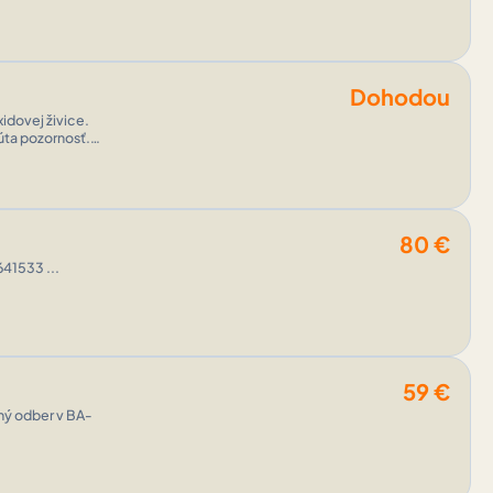
Dohodou
idovej živice.
úta pozornosť.
80
€
Konferenčný stolík, rozmer 120x70cm, výška 55cm, cena 80e, len volat 0950641533 ...
59
€
ný odber v BA-