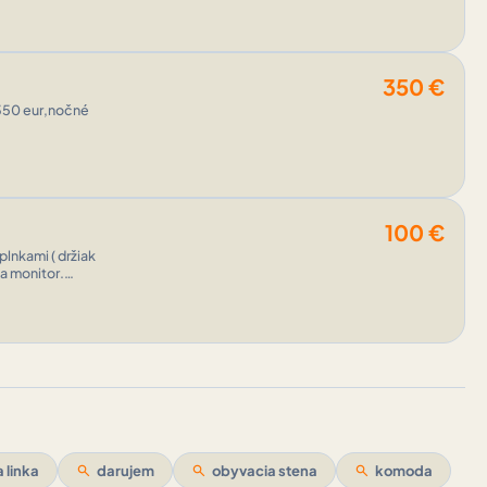
350
€
 350 eur,nočné
100
€
lnkami ( držiak
na monitor.
 linka
search
darujem
search
obyvacia stena
search
komoda