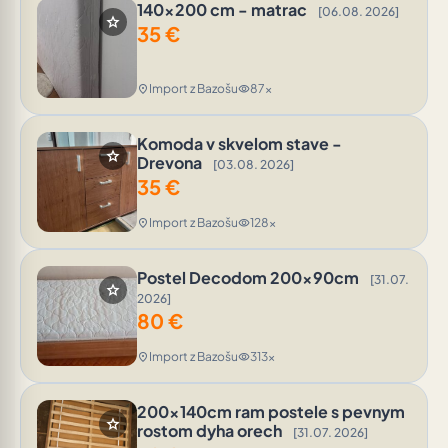
140x200 cm - matrac
[06.08. 2026]
star
35
€
Import z Bazošu
87x
location_on
visibility
Komoda v skvelom stave -
star
Drevona
[03.08. 2026]
35
€
Import z Bazošu
128x
location_on
visibility
Postel Decodom 200x90cm
[31.07.
star
2026]
80
€
Import z Bazošu
313x
location_on
visibility
200x140cm ram postele s pevnym
star
rostom dyha orech
[31.07. 2026]