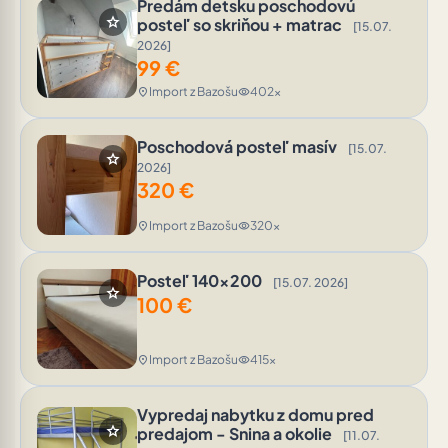
Predám detsku poschodovú
star
posteľ so skriňou + matrac
[15.07.
2026]
99
€
Import z Bazošu
402x
location_on
visibility
Poschodová posteľ masív
[15.07.
star
2026]
320
€
Import z Bazošu
320x
location_on
visibility
Posteľ 140x200
[15.07. 2026]
star
100
€
Import z Bazošu
415x
location_on
visibility
Vypredaj nabytku z domu pred
star
predajom - Snina a okolie
[11.07.