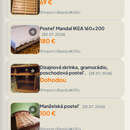
69
€
Import z Bazošu
262x
location_on
visibility
Posteľ Mandal IKEA 160x200
star
[30.07. 2026]
180
€
Import z Bazošu
253x
location_on
visibility
Dizajnová skrinka, gramorádio,
star
poschodová posteľ.
[28.07. 2026]
Dohodou
Import z Bazošu
291x
location_on
visibility
Manželská posteľ
[25.07. 2026]
star
100
€
Import z Bazošu
250x
location_on
visibility