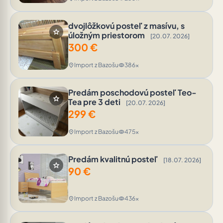
dvojlôžkovú posteľ z masívu, s
star
úložným priestorom
[20.07. 2026]
300
€
Import z Bazošu
386x
location_on
visibility
Predám poschodovú posteľ Teo-
star
Tea pre 3 deti
[20.07. 2026]
299
€
Import z Bazošu
475x
location_on
visibility
Predám kvalitnú posteľ
[18.07. 2026]
star
90
€
Import z Bazošu
436x
location_on
visibility