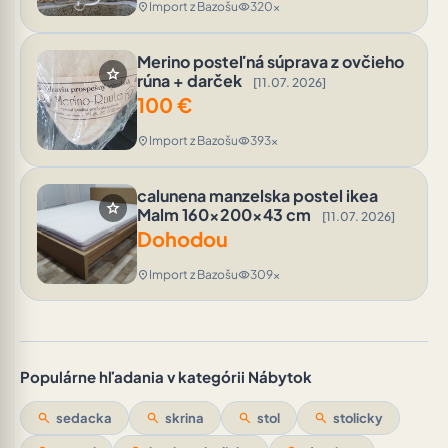
Import z Bazošu
320x
location_on
visibility
Merino posteľná súprava z ovčieho
star
rúna + darček
[11.07. 2026]
100
€
Import z Bazošu
393x
location_on
visibility
calunena manzelska postel ikea
star
Malm 160x200x43 cm
[11.07. 2026]
Dohodou
Import z Bazošu
309x
location_on
visibility
Populárne hľadania v kategórii Nábytok
search
sedacka
search
skrina
search
stol
search
stolicky