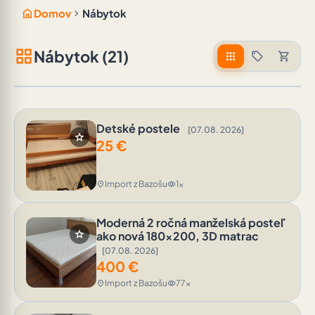
home
chevron_right
Domov
Nábytok
grid_view
Nábytok (21)
apps
sell
shopping_cart
Detské postele
[07.08. 2026]
star
25
€
Import z Bazošu
1x
location_on
visibility
Moderná 2 ročná manželská posteľ
star
ako nová 180x200, 3D matrac
[07.08. 2026]
400
€
Import z Bazošu
77x
location_on
visibility