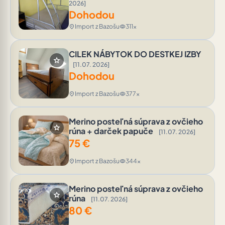
2026]
Dohodou
Import z Bazošu
311x
location_on
visibility
CILEK NÁBYTOK DO DESTKEJ IZBY
star
[11.07. 2026]
Dohodou
Import z Bazošu
377x
location_on
visibility
Merino posteľná súprava z ovčieho
star
rúna + darček papuče
[11.07. 2026]
75
€
Import z Bazošu
344x
location_on
visibility
Merino posteľná súprava z ovčieho
star
rúna
[11.07. 2026]
80
€