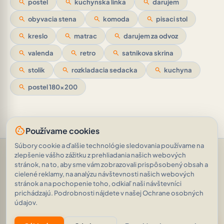
search
postel
search
kuchynska linka
search
darujem
search
obyvacia stena
search
komoda
search
pisaci stol
search
kreslo
search
matrac
search
darujem za odvoz
search
valenda
search
retro
search
satnikova skrina
search
stolik
search
rozkladacia sedacka
search
kuchyna
search
postel 180x200
cookie
Používame cookies
Súbory cookie a ďalšie technológie sledovania používame na
Pomoc a podpora
•
Otázky
•
Hodnotenia
•
Opýtajte sa AI
•
zlepšenie vášho zážitku z prehliadania našich webových
Podmienky používania
•
Ochrana osobných údajov
•
stránok, na to, aby sme vám zobrazovali prispôsobený obsah a
RSS Feed
cielené reklamy, na analýzu návštevnosti našich webových
© 2026
|
„Kocky sú hodené.“ Alea iacta est.
AVEINO
history_edu
stránok a na pochopenie toho, odkiaľ naši návštevníci
(Gaius Julius Caesar)
|
1.8.2
prichádzajú. Podrobnosti nájdete v našej Ochrane osobných
20 595 inzerátov
•
1 998 254 zobrazení
údajov.
eco