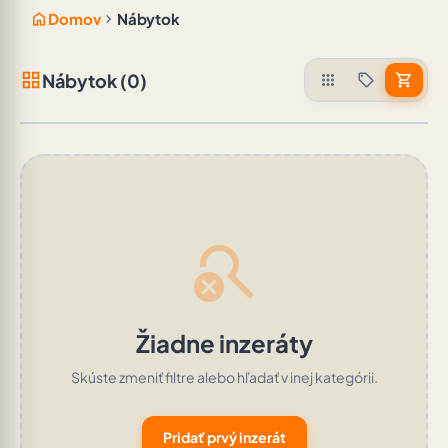
home
chevron_right
Domov
Nábytok
grid_view
Nábytok (0)
apps
sell
shopping_cart
search_off
Žiadne inzeráty
Skúste zmeniť filtre alebo hľadať v inej kategórii.
Pridať prvý inzerát