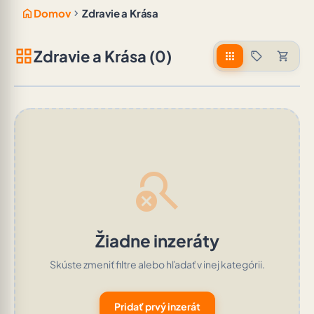
home
chevron_right
Domov
Zdravie a Krása
grid_view
Zdravie a Krása (0)
apps
sell
shopping_cart
search_off
Žiadne inzeráty
Skúste zmeniť filtre alebo hľadať v inej kategórii.
Pridať prvý inzerát