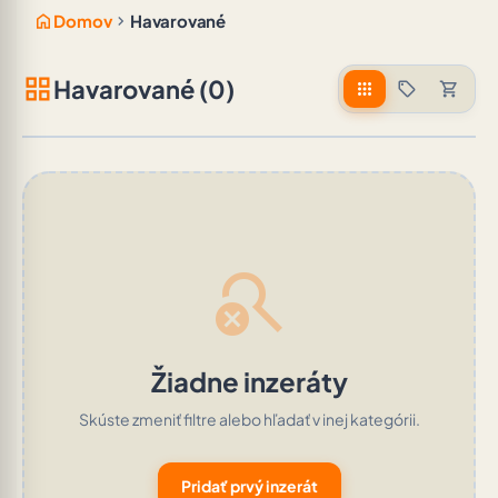
home
chevron_right
Domov
Havarované
grid_view
Havarované (0)
apps
sell
shopping_cart
search_off
Žiadne inzeráty
Skúste zmeniť filtre alebo hľadať v inej kategórii.
Pridať prvý inzerát