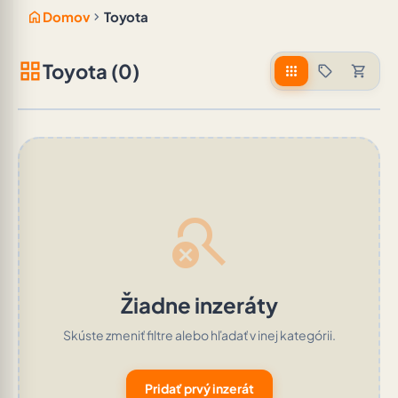
home
chevron_right
Domov
Toyota
grid_view
Toyota (0)
apps
sell
shopping_cart
search_off
Žiadne inzeráty
Skúste zmeniť filtre alebo hľadať v inej kategórii.
Pridať prvý inzerát