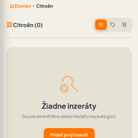
home
chevron_right
Domov
Citroën
grid_view
Citroën (0)
apps
sell
shopping_cart
search_off
Žiadne inzeráty
Skúste zmeniť filtre alebo hľadať v inej kategórii.
Pridať prvý inzerát