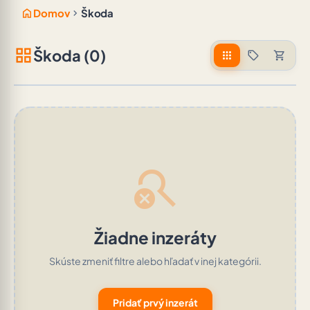
home
chevron_right
Domov
Škoda
grid_view
Škoda (0)
apps
sell
shopping_cart
search_off
Žiadne inzeráty
Skúste zmeniť filtre alebo hľadať v inej kategórii.
Pridať prvý inzerát