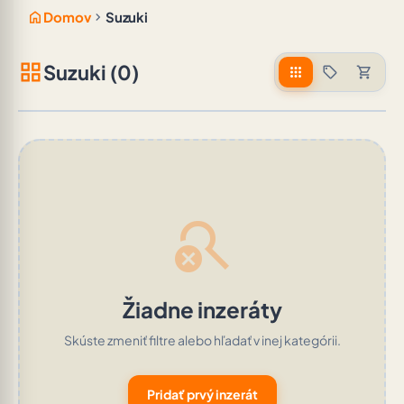
home
chevron_right
Domov
Suzuki
grid_view
Suzuki (0)
apps
sell
shopping_cart
search_off
Žiadne inzeráty
Skúste zmeniť filtre alebo hľadať v inej kategórii.
Pridať prvý inzerát