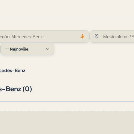
location_on
mic
expand_more
sort
Najnovšie
cedes-Benz
-Benz (0)