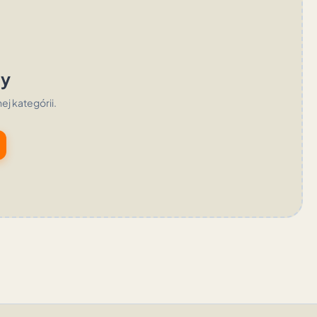
ty
nej kategórii.