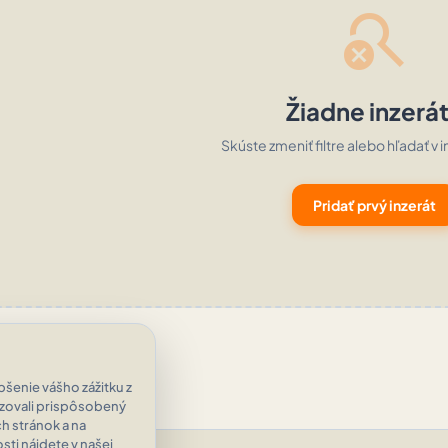
search_off
Žiadne inzerá
Skúste zmeniť filtre alebo hľadať v i
Pridať prvý inzerát
šenie vášho zážitku z
azovali prispôsobený
h stránok a na
ti nájdete v našej