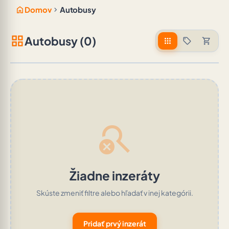
home
chevron_right
Domov
Autobusy
grid_view
Autobusy (0)
apps
sell
shopping_cart
search_off
Žiadne inzeráty
Skúste zmeniť filtre alebo hľadať v inej kategórii.
Pridať prvý inzerát