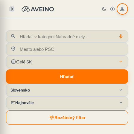
left_panel_open
person
dark_mode
settings
search
mic
location_on
explore
expand_more
Celé SK
Hľadať
expand_more
Slovensko
expand_more
sort
Najnovšie
tune
Rozšírený filter