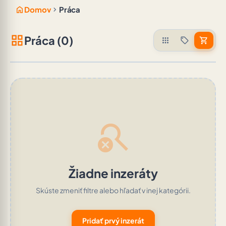
home
chevron_right
Domov
Práca
grid_view
Práca (0)
apps
sell
shopping_cart
search_off
Žiadne inzeráty
Skúste zmeniť filtre alebo hľadať v inej kategórii.
Pridať prvý inzerát