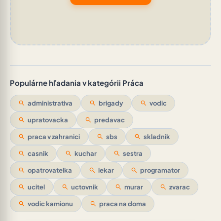
Populárne hľadania v kategórii Práca
search
administrativa
search
brigady
search
vodic
search
upratovacka
search
predavac
search
praca v zahranici
search
sbs
search
skladnik
search
casnik
search
kuchar
search
sestra
search
opatrovatelka
search
lekar
search
programator
search
ucitel
search
uctovnik
search
murar
search
zvarac
search
vodic kamionu
search
praca na doma